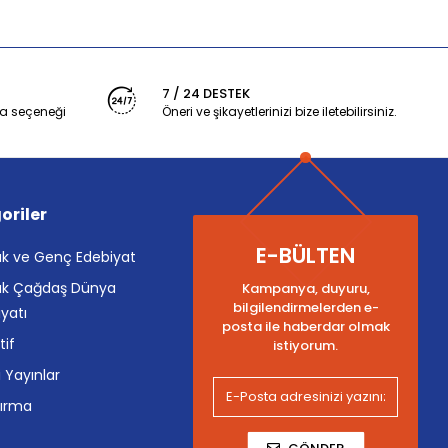
7 / 24 DESTEK
a seçeneği
Öneri ve şikayetlerinizi bize iletebilirsiniz.
oriler
E-BÜLTEN
k ve Genç Edebiyat
k Çağdaş Dünya
Kampanya, duyuru,
bilgilendirmelerden e-
yatı
posta ile haberdar olmak
tif
istiyorum.
i Yayınlar
tırma