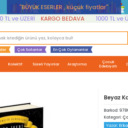
''BÜYÜK ESERLER , küçük fiyatlar''
 ve ÜZERİ
KARGO BEDAVA
1000 TL ve ÜZERİ
iler
Çok Satanlar
En Çok Oylananlar
Çocuk
Kolektif
Süreli Yayınlar
Araştırma
Edebiyatı
Beyaz Ka
Barkod:
978
Kategori:
Ço
Yazar:
Erka