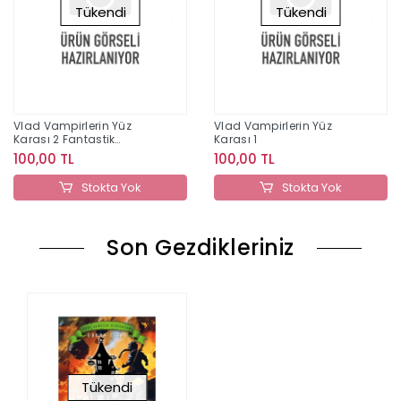
Tükendi
Tükendi
Vlad Vampirlerin Yüz
Vlad Vampirlerin Yüz
Karası 2 Fantastik
Karası 1
Arkadaşlar
100,00 TL
100,00 TL
Stokta Yok
Stokta Yok
Son Gezdikleriniz
Tükendi