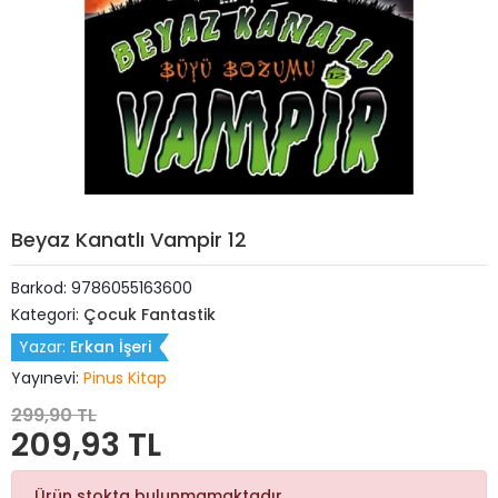
Beyaz Kanatlı Vampir 12
Barkod:
9786055163600
Kategori:
Çocuk Fantastik
Yazar:
Erkan İşeri
Yayınevi:
Pinus Kitap
299,90 TL
209,93 TL
Ürün stokta bulunmamaktadır.