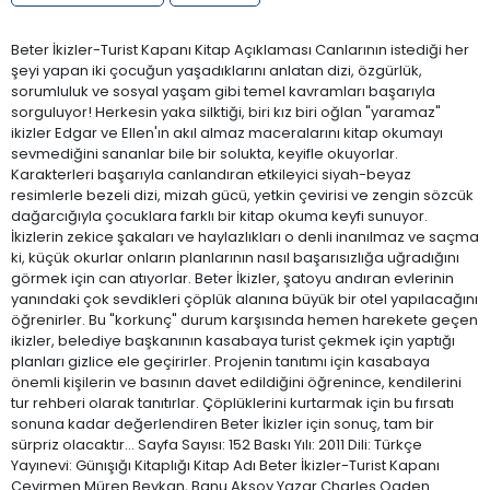
Beter İkizler-Turist Kapanı Kitap Açıklaması Canlarının istediği her
şeyi yapan iki çocuğun yaşadıklarını anlatan dizi, özgürlük,
sorumluluk ve sosyal yaşam gibi temel kavramları başarıyla
sorguluyor! Herkesin yaka silktiği, biri kız biri oğlan "yaramaz"
ikizler Edgar ve Ellen'ın akıl almaz maceralarını kitap okumayı
sevmediğini sananlar bile bir solukta, keyifle okuyorlar.
Karakterleri başarıyla canlandıran etkileyici siyah-beyaz
resimlerle bezeli dizi, mizah gücü, yetkin çevirisi ve zengin sözcük
dağarcığıyla çocuklara farklı bir kitap okuma keyfi sunuyor.
İkizlerin zekice şakaları ve haylazlıkları o denli inanılmaz ve saçma
ki, küçük okurlar onların planlarının nasıl başarısızlığa uğradığını
görmek için can atıyorlar. Beter İkizler, şatoyu andıran evlerinin
yanındaki çok sevdikleri çöplük alanına büyük bir otel yapılacağını
öğrenirler. Bu "korkunç" durum karşısında hemen harekete geçen
ikizler, belediye başkanının kasabaya turist çekmek için yaptığı
planları gizlice ele geçirirler. Projenin tanıtımı için kasabaya
önemli kişilerin ve basının davet edildiğini öğrenince, kendilerini
tur rehberi olarak tanıtırlar. Çöplüklerini kurtarmak için bu fırsatı
sonuna kadar değerlendiren Beter İkizler için sonuç, tam bir
sürpriz olacaktır… Sayfa Sayısı: 152 Baskı Yılı: 2011 Dili: Türkçe
Yayınevi: Günışığı Kitaplığı Kitap Adı Beter İkizler-Turist Kapanı
Çevirmen Müren Beykan, Banu Aksoy Yazar Charles Ogden