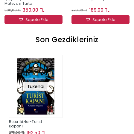
Mütevazı Turta
350,00 TL
189,00 TL
500,00 TL
270,00 TL
Sepete Ekle
Sepete Ekle
Son Gezdikleriniz
Tükendi
Beter İkizler-Turist
Kapanı
192,50 TL
275,00 TL