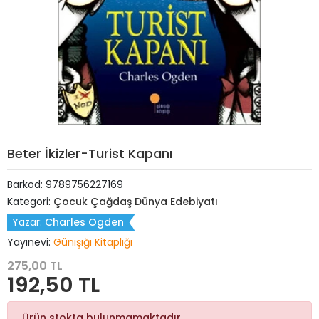
Beter İkizler-Turist Kapanı
Barkod:
9789756227169
Kategori:
Çocuk Çağdaş Dünya Edebiyatı
Yazar:
Charles Ogden
Yayınevi:
Günışığı Kitaplığı
275,00 TL
192,50 TL
Ürün stokta bulunmamaktadır.