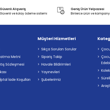
Güvenli Alışveriş
Geniş Ürün Yelpazesi
Güvenli ve kolay ödeme sistemi
Binlerce ürün ve kampany
Müşteri Hizmetleri
Kateg
a
Sıkça Sorulan Sorular
Çocu
latma Metni
Sipariş Takip
Çocu
Edebi
atış Sözleşmesi
Havale Bildirimleri
Kolek
ikası
Yayınevleri
Sürel
tal İade Koşulları
Şubelerimiz
Araş