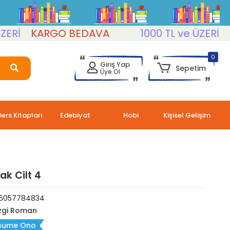
KARGO BEDAVA
1000 TL ve ÜZERİ
KAR
0
Giriş Yap
Sepetim
Üye Ol
Ders Kitapları
Edebiyat
Hobi
Kişisel Gelişim
ak Cilt 4
6057784834
zgi Roman
sume Ono