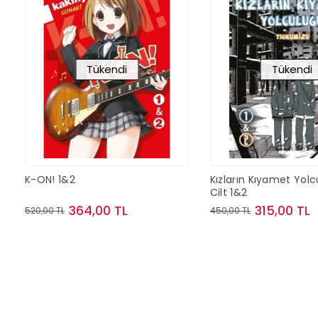
Tükendi
Tükendi
K-ON! 1&2
Kızların Kıyamet Yol
Cilt 1&2
364,00 TL
315,00 TL
520,00 TL
450,00 TL
Stokta Yok
Stokta Y