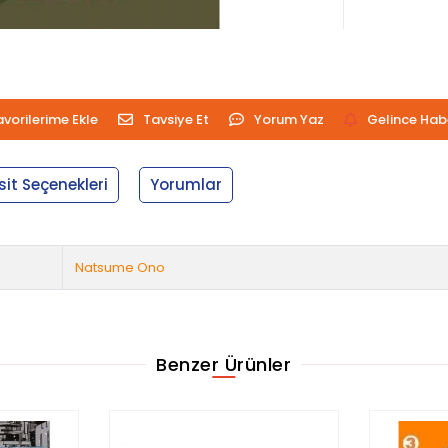
avorilerime Ekle
Tavsiye Et
Yorum Yaz
Gelince Hab
sit Seçenekleri
Yorumlar
Natsume Ono
Benzer Ürünler