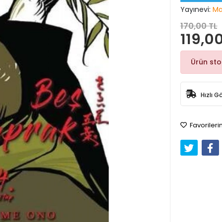
Yayınevi:
Ma
170,00 TL
119,00
Ürün st
Hızlı G
Favorileri