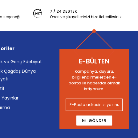
7 / 24 DESTEK
a seçeneği
Öneri ve şikayetlerinizi bize iletebilirsiniz.
oriler
E-BÜLTEN
k ve Genç Edebiyat
k Çağdaş Dünya
Kampanya, duyuru,
bilgilendirmelerden e-
yatı
posta ile haberdar olmak
tif
istiyorum.
i Yayınlar
tırma
GÖNDER