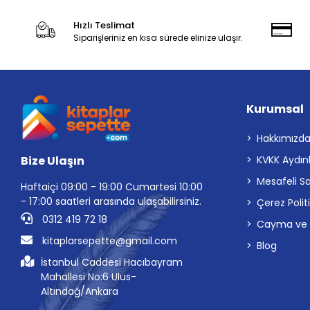
Hızlı Teslimat
Siparişleriniz en kısa sürede elinize ulaşır.
Kurumsal
Hakkımızd
Bize Ulaşın
KVKK Aydın
Mesafeli S
Haftaiçi 09:00 - 19:00 Cumartesi 10:00
- 17:00 saatleri arasında ulaşabilirsiniz.
Çerez Polit
0312 419 72 18
Cayma ve İp
kitaplarsepette@gmail.com
Blog
İstanbul Caddesi Hacıbayram
Mahallesi No:6 Ulus-
Altındağ/Ankara