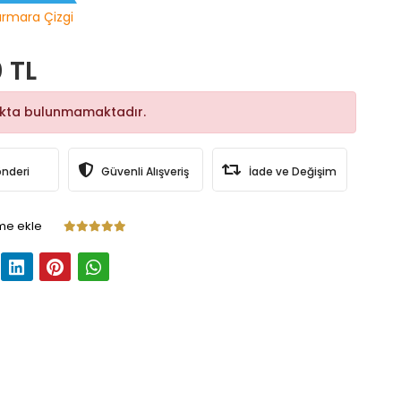
rmara Çizgi
 TL
okta bulunmamaktadır.
önderi
Güvenli Alışveriş
İade ve Değişim
me ekle