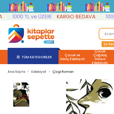
1000 TL ve ÜZERİ
KARGO BEDAVA
1000 TL 
En Yen
Çocuk
Çocuk ve
Çağdaş
TÜM KATEGORİLER
Genç Edebiyat
Dünya
Edebiyatı
Ana Sayfa
Edebiyat
Çizgi Roman