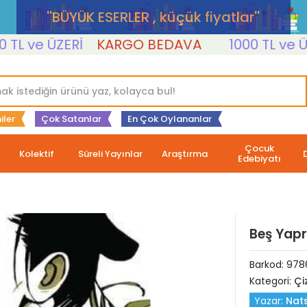
''BÜYÜK ESERLER , küçük fiyatlar''
ve ÜZERİ
KARGO BEDAVA
1000 TL ve ÜZERİ
iler
Çok Satanlar
En Çok Oylananlar
Çocuk
Kolektif
Süreli Yayınlar
Araştırma
Edebiyatı
Beş Yapr
Barkod:
978
Kategori:
Çi
Yazar:
Nat