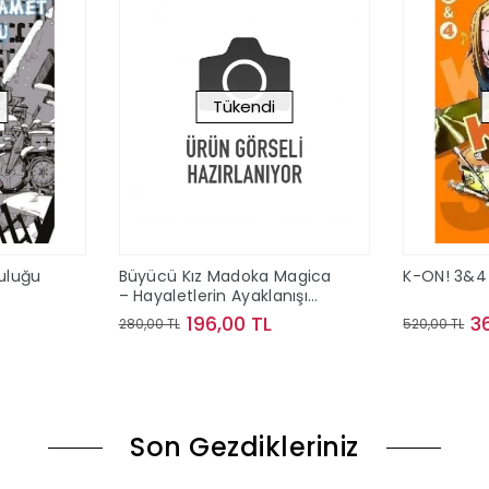
Tükendi
culuğu
Büyücü Kız Madoka Magica
K-ON! 3&4
– Hayaletlerin Ayaklanışı
Cilt 1
196,00 TL
3
280,00 TL
520,00 TL
ok
Stokta Yok
Son Gezdikleriniz