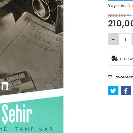
Yayınevi:
De
300,00 TL
210,0
Hızlı G
Favorileri