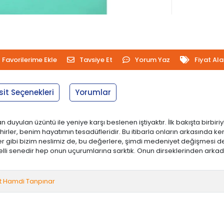
Favorilerime Ekle
Tavsiye Et
Yorum Yaz
Fiyat Al
sit Seçenekleri
Yorumlar
duyulan üzüntü ile yeniye karşı beslenen iştiyaktır. İlk bakışta birbir
şehirler, benim hayatımın tesadüfleridir. Bu itibarla onların arkasında 
er gibi bizim neslimiz de, bu değerlere, şimdi medeniyet değişmesi d
zelli senedir hep onun uçurumlarına sarktık. Onun dirseklerinden arkad
 Hamdi Tanpınar