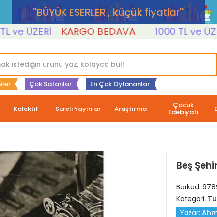
''BÜYÜK ESERLER , küçük fiyatlar''
 ÜZERİ
KARGO BEDAVA
1000 TL ve ÜZERİ
iler
Çok Satanlar
En Çok Oylananlar
Çocuk
Kolektif
Süreli Yayınlar
Araştırma
Edebiyatı
Beş Şehi
Barkod:
978
Kategori:
Tü
Yazar:
Ahm