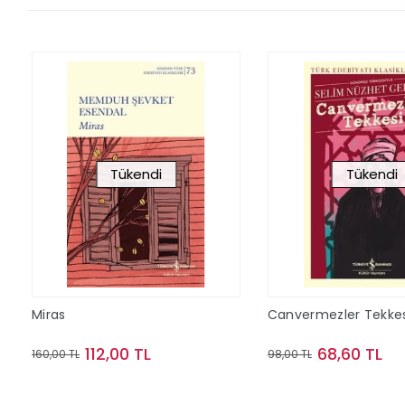
Tükendi
Tükendi
Miras
Canvermezler Tekkes
112,00 TL
68,60 TL
160,00 TL
98,00 TL
Stokta Yok
Stokta Y