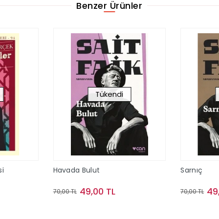
Benzer Ürünler
Tükendi
i
Havada Bulut
Sarnıç
49,00 TL
49
70,00 TL
70,00 TL
ok
Stokta Yok