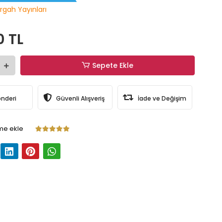
rgah Yayınları
0 TL
Sepete Ekle
önderi
Güvenli Alışveriş
İade ve Değişim
me ekle