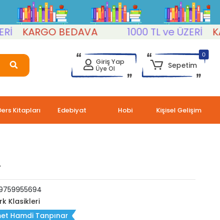
KARGO BEDAVA
1000 TL ve ÜZERİ
KARGO
0
Giriş Yap
Sepetim
Üye Ol
Ders Kitapları
Edebiyat
Hobi
Kişisel Gelişim
r
9759955694
rk Klasikleri
et Hamdi Tanpınar