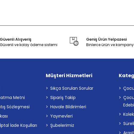
Güvenli Alışveriş
Geniş Ürün Yelpazesi
Güvenli ve kolay ödeme sistemi
Binlerce ürün ve kampany
Müşteri Hizmetleri
Kateg
a
Sıkça Sorulan Sorular
Çocu
latma Metni
Sipariş Takip
Çocu
Edebi
atış Sözleşmesi
Havale Bildirimleri
Kolek
ikası
Yayınevleri
Sürel
tal İade Koşulları
Şubelerimiz
Araş