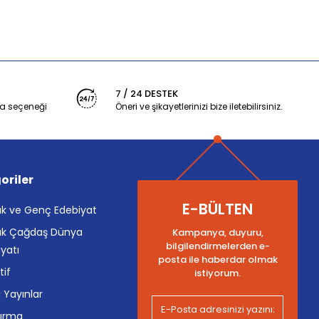
7 / 24 DESTEK
a seçeneği
Öneri ve şikayetlerinizi bize iletebilirsiniz.
oriler
E-BÜLTEN
k ve Genç Edebiyat
k Çağdaş Dünya
Kampanya, duyuru,
bilgilendirmelerden e-
yatı
posta ile haberdar olmak
tif
istiyorum.
i Yayınlar
tırma