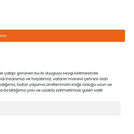
armı
iyle çatışır görünen bu iki duyguyu sevgi kelimesinde
kendi insanımızı ve hayatımızı, vatanın manevi çehresi olan
ediğimiz, bütün yaşama ümitlerimizin bağlı olduğu uzun ve
a bıraktığımız yolu ve uzakta zahmetimize gülen vaitli