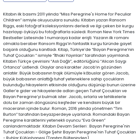
Kitabın ilk basımı 2011 yılında “Miss Peregrine's Home for Peculiar
Children” ismiyle okuyuculara sunuldu. Kitabın yazarı Ransom
Riggs, eski fotoğraf koleksiyonlarını derledi ve ilgi çeken bir kurgu
hazırlayıp öyküyü bu fotoğraflarla süsledi. Roman New York Times
Bestseller Listesinde 1 numaraya kadar erişti. Yazarın ilk romanı
olmakla beraber Ransom Riggs’in fantastik kurgu türünde gayet
başarılı olduğunu kanıtladı. Kitap, Türkiye’de “Bayan Peregrine’nin
Tuhaf Çocukları “ ismiyle “İthaki Yayınları” tarafından yayımlandı.
Kitabın Türkçe çevirisini “Aslı Dağlı”, editörlüğünü “Alican Saygı
Ortanca” üstlendi. Olaylar ana karakter Jacob’ın gözünden
anlatılır. Büyük babasının trajik ölümüyle kâbuslar gören Jacob,
büyük babasının anlattığı tuhaf yeteneklere sahip çocukların
bulunduğu hikayelerin etkisinde olduğunu düşünüp bunun üzerine
Galler’e gider ve hikayelerde adları geçen Tuhaf Çocukları ve
Bayan Peregrine’yi bulmak ister. Jacob, sırlarla ve tehlikelerle
dolu bir zaman döngüsünü keşfeder ve kendisini büyük bir
maceranın içinde bulur. Roman, 2016 yılında yönetmen “Tim
Burton” tarafından beyazperdeye uyarlandı. Romandaki Bayan
Peregrine karakterini yetenekli oyuncu “Eva Green”
canlandırmaktadır. Kitabın Devam Serileri : Bayan Peregrine'nin
Tuhaf Çocukları - Gölge Şehir Bayan Peregrine'nin Tuhaf Çocukları
- Ruhlar Kütüphanesi (Tanıtım Bülteninden)