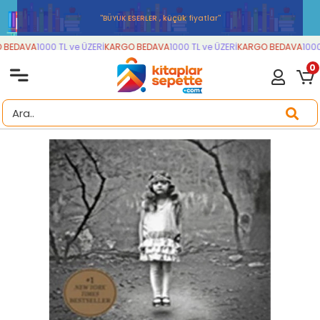
''BÜYÜK ESERLER , küçük fiyatlar''
BEDAVA
1000 TL ve ÜZERİ
KARGO BEDAVA
1000 TL ve ÜZERİ
KARGO BEDAVA
1000 
0