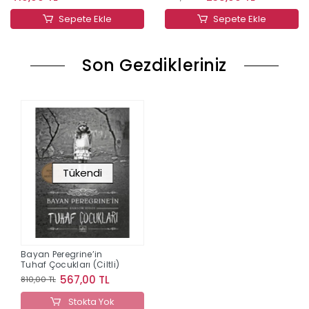
Sepete Ekle
Sepete Ekle
Son Gezdikleriniz
Tükendi
Bayan Peregrine’in
Tuhaf Çocukları (Ciltli)
567,00 TL
810,00 TL
Stokta Yok