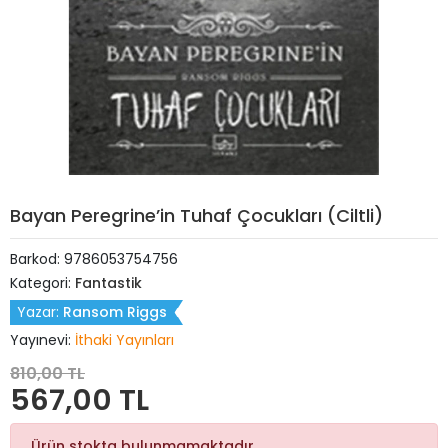
Bayan Peregrine’in Tuhaf Çocukları (Ciltli)
Barkod:
9786053754756
Kategori:
Fantastik
Yazar:
Ransom Riggs
Yayınevi:
İthaki Yayınları
810,00 TL
567,00 TL
Ürün stokta bulunmamaktadır.