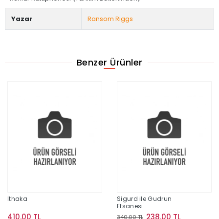
Yazar
Ransom Riggs
Benzer Ürünler
İthaka
Sigurd ile Gudrun
Efsanesi
410,00 TL
238,00 TL
340,00 TL