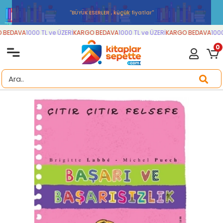
''BÜYÜK ESERLER , küçük fiyatlar''
BEDAVA
1000 TL ve ÜZERİ
KARGO BEDAVA
1000 TL ve ÜZERİ
KARGO BEDAVA
1000 
0