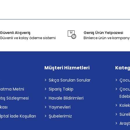
Güvenli Alışveriş
Geniş Ürün Yelpazesi
Güvenli ve kolay ödeme sistemi
Binlerce ürün ve kampany
Müşteri Hizmetleri
Kateg
a
Sıkça Sorulan Sorular
Çocu
latma Metni
Sipariş Takip
Çocu
Edebi
atış Sözleşmesi
Havale Bildirimleri
Kolek
ikası
Yayınevleri
Sürel
tal İade Koşulları
Şubelerimiz
Araş