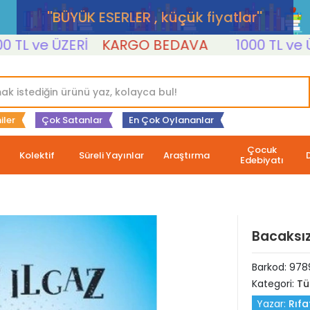
''BÜYÜK ESERLER , küçük fiyatlar''
ve ÜZERİ
KARGO BEDAVA
1000 TL ve ÜZERİ
iler
Çok Satanlar
En Çok Oylananlar
Çocuk
Kolektif
Süreli Yayınlar
Araştırma
Edebiyatı
Bacaksız
Barkod:
978
Kategori:
Tü
Yazar:
Rıfa