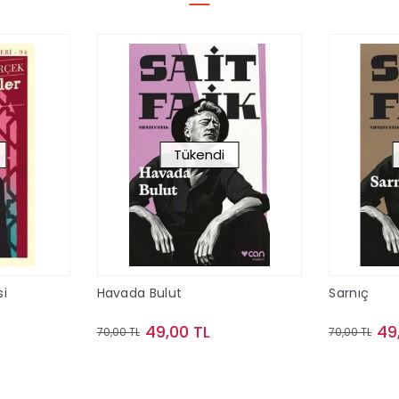
Tükendi
i
Havada Bulut
Sarnıç
49,00 TL
49
70,00 TL
70,00 TL
ok
Stokta Yok