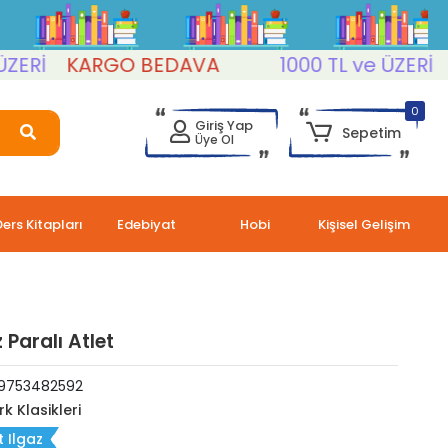
KARGO BEDAVA
1000 TL ve ÜZERİ
KAR
0
Giriş Yap
Sepetim
Üye Ol
Ders Kitapları
Edebiyat
Hobi
Kişisel Gelişim
 Paralı Atlet
9753482592
rk Klasikleri
t Ilgaz