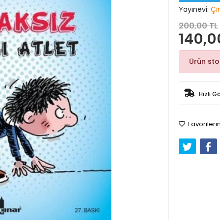
Yayınevi:
Çı
200,00 TL
140,0
Ürün st
Hızlı G
Favorileri