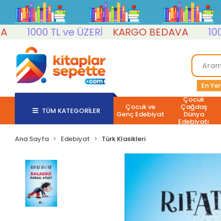
1000 TL ve ÜZERİ
KARGO BEDAVA
1000 TL 
En Yen
Çocuk
Çocuk ve
Çağdaş
TÜM KATEGORİLER
Genç Edebiyat
Dünya
Edebiyatı
Ana Sayfa
Edebiyat
Türk Klasikleri