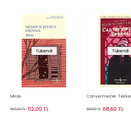
Tükendi
Tükendi
Miras
Canvermezler Tekkes
112,00 TL
68,60 TL
160,00 TL
98,00 TL
Stokta Yok
Stokta Y