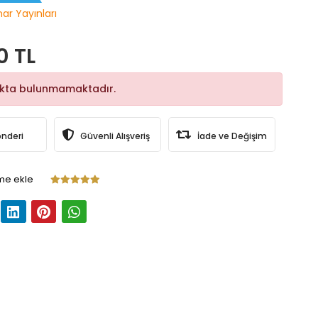
nar Yayınları
0 TL
okta bulunmamaktadır.
önderi
Güvenli Alışveriş
İade ve Değişim
me ekle