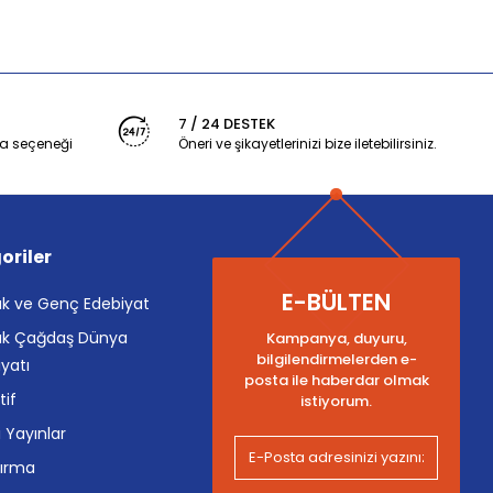
7 / 24 DESTEK
a seçeneği
Öneri ve şikayetlerinizi bize iletebilirsiniz.
oriler
E-BÜLTEN
k ve Genç Edebiyat
k Çağdaş Dünya
Kampanya, duyuru,
bilgilendirmelerden e-
yatı
posta ile haberdar olmak
tif
istiyorum.
i Yayınlar
tırma