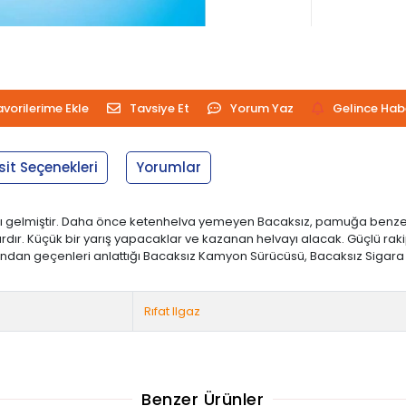
avorilerime Ekle
Tavsiye Et
Yorum Yaz
Gelince Hab
sit Seçenekleri
Yorumlar
vacı gelmiştir. Daha önce ketenhelva yemeyen Bacaksız, pamuğa ben
 vardır. Küçük bir yarış yapacaklar ve kazanan helvayı alacak. Güçlü r
aşından geçenleri anlattığı Bacaksız Kamyon Sürücüsü, Bacaksız Sigara
Rıfat Ilgaz
Benzer Ürünler