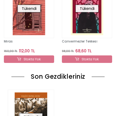
Tükendi
Tükendi
Miras
Canvermezler Tekkesi
112,00 TL
68,60 TL
160,00 TL
98,00 TL
Stokta Yok
Stokta Yok
Son Gezdikleriniz