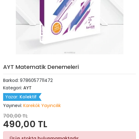
AYT Matematik Denemeleri
Barkod:
9786057711472
Kategori:
AYT
Yazar:
Kolektif
Yayınevi:
Karekök Yayıncılık
700,00 TL
490,00 TL
Ürün stokta bulunmamaktadır.