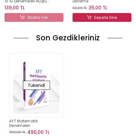
10 lu Denemeleri Rüştü
Deneme
Hoca
139,00 TL
35,00 TL
50,00 TL
Stokta Yok
Sepete Ekle
Son Gezdikleriniz
Tükendi
AYT Matematik
Denemeleri
490,00 TL
700,00 TL