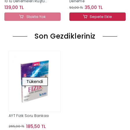
10 lu Denemeleri Rüştü
Deneme
Hoca
139,00 TL
35,00 TL
50,00 TL
Stokta Yok
Sepete Ekle
Son Gezdikleriniz
Tükendi
AYT Fizik Soru Bankası
185,50 TL
265,00 TL