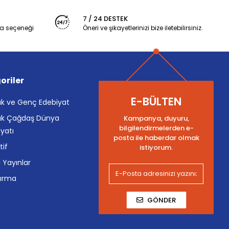
7 / 24 DESTEK
a seçeneği
Öneri ve şikayetlerinizi bize iletebilirsiniz.
oriler
E-BÜLTEN
k ve Genç Edebiyat
k Çağdaş Dünya
Kampanya, duyuru,
bilgilendirmelerden e-
yatı
posta ile haberdar olmak
tif
istiyorum.
i Yayınlar
tırma
GÖNDER