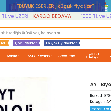
''BÜYÜK ESERLER , küçük fiyatlar''
ve ÜZERİ
KARGO BEDAVA
1000 TL ve ÜZERİ
iler
Çok Satanlar
En Çok Oylananlar
Çocuk
Kolektif
Süreli Yayınlar
Araştırma
Edebiyatı
AYT Biyo
Barkod:
978
Kategori:
AY
Yazar:
Ker