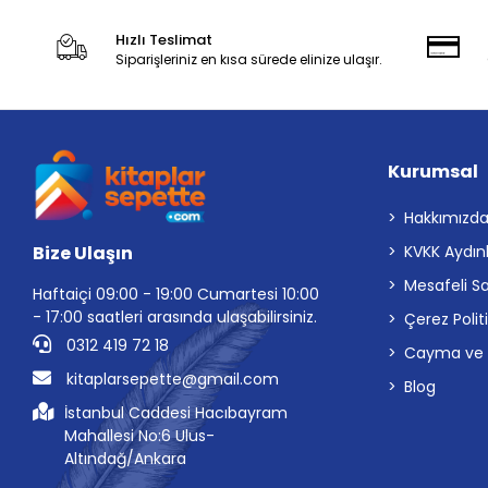
Hızlı Teslimat
Siparişleriniz en kısa sürede elinize ulaşır.
Kurumsal
Hakkımızd
Bize Ulaşın
KVKK Aydın
Mesafeli S
Haftaiçi 09:00 - 19:00 Cumartesi 10:00
- 17:00 saatleri arasında ulaşabilirsiniz.
Çerez Polit
0312 419 72 18
Cayma ve İp
kitaplarsepette@gmail.com
Blog
İstanbul Caddesi Hacıbayram
Mahallesi No:6 Ulus-
Altındağ/Ankara