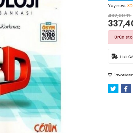
Yayınevi:
3D
482,00 TL
337,4
Ürün st
Hızlı G
Favorileri