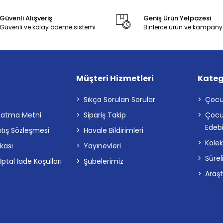
Güvenli Alışveriş
Geniş Ürün Yelpazesi
Güvenli ve kolay ödeme sistemi
Binlerce ürün ve kampany
Müşteri Hizmetleri
Kateg
a
Sıkça Sorulan Sorular
Çocu
latma Metni
Sipariş Takip
Çocu
Edebi
atış Sözleşmesi
Havale Bildirimleri
Kolek
ikası
Yayınevleri
Sürel
tal İade Koşulları
Şubelerimiz
Araş