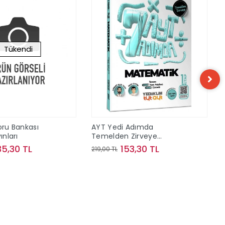
Tükendi
oru Bankası
AYT Yedi Adımda
ınları
Temelden Zirveye
Matematik Video Konu
35,30 TL
153,30 TL
219,00 TL
Anlatımlı ve Video Çözümlü
Soru Bankası 1. Kitap
Stokta Yok
Sepete Ekle
Yediiklim Yayınları