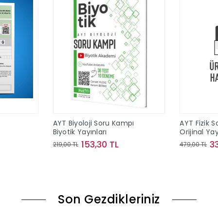
T
AYT Biyoloji Soru Kampı
AYT Fizik S
Biyotik Yayınları
Orijinal Yay
153,30 TL
3
219,00 TL
479,00 TL
le
Sepete Ekle
Son Gezdikleriniz