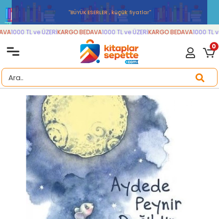
''BÜYÜK ESERLER , küçük fiyatlar''
VA
1000 TL ve ÜZERİ
KARGO BEDAVA
1000 TL ve ÜZERİ
KARGO BEDAVA
1000 TL ve
0