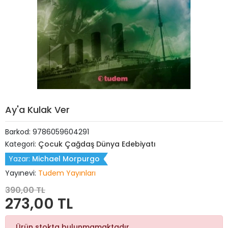
Ay'a Kulak Ver
Barkod:
9786059604291
Kategori:
Çocuk Çağdaş Dünya Edebiyatı
Yazar:
Michael Morpurgo
Yayınevi:
Tudem Yayınları
390,00 TL
273,00 TL
Ürün stokta bulunmamaktadır.