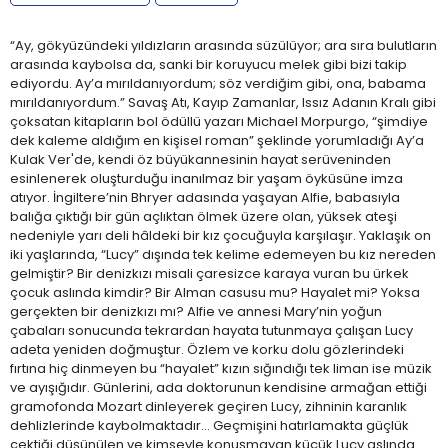
“Ay, gökyüzündeki yıldızların arasında süzülüyor; ara sıra bulutların
arasında kaybolsa da, sanki bir koruyucu melek gibi bizi takip
ediyordu. Ay’a mırıldanıyordum; söz verdiğim gibi, ona, babama
mırıldanıyordum.” Savaş Atı, Kayıp Zamanlar, Issız Adanın Kralı gibi
çoksatan kitapların bol ödüllü yazarı Michael Morpurgo, “şimdiye
dek kaleme aldığım en kişisel roman” şeklinde yorumladığı Ay’a
Kulak Ver'de, kendi öz büyükannesinin hayat serüveninden
esinlenerek oluşturduğu inanılmaz bir yaşam öyküsüne imza
atıyor. İngiltere’nin Bhryer adasında yaşayan Alfie, babasıyla
balığa çıktığı bir gün açlıktan ölmek üzere olan, yüksek ateşi
nedeniyle yarı deli hâldeki bir kız çocuğuyla karşılaşır. Yaklaşık on
iki yaşlarında, “Lucy” dışında tek kelime edemeyen bu kız nereden
gelmiştir? Bir denizkızı misali çaresizce karaya vuran bu ürkek
çocuk aslında kimdir? Bir Alman casusu mu? Hayalet mi? Yoksa
gerçekten bir denizkızı mı? Alfie ve annesi Mary’nin yoğun
çabaları sonucunda tekrardan hayata tutunmaya çalışan Lucy
adeta yeniden doğmuştur. Özlem ve korku dolu gözlerindeki
fırtına hiç dinmeyen bu “hayalet” kızın sığındığı tek liman ise müzik
ve ayışığıdır. Günlerini, ada doktorunun kendisine armağan ettiği
gramofonda Mozart dinleyerek geçiren Lucy, zihninin karanlık
dehlizlerinde kaybolmaktadır… Geçmişini hatırlamakta güçlük
çektiği düşünülen ve kimseyle konuşmayan küçük Lucy aslında