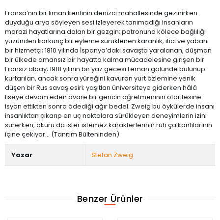
Fransa’nın bir liman kentinin denizci mahallesinde gezinirken
duyduğu arya söyleyen sesi izleyerek tanımadığı insanların
marazi hayatlarına dalan bir gezgin; patronuna kölece bağlılığı
yüzünden korkunç bir eyleme sürüklenen karanlık, itici ve yabani
bir hizmetçi; 1810 yılında İspanya’daki savaşta yaralanan, düşman
bir ülkede amansız bir hayatta kalma mücadelesine girişen bir
Fransız albay; 1918 yılının bir yaz gecesi Leman gölünde bulunup
kurtarılan, ancak sonra yüreğini kavuran yurt özlemine yenik
düşen bir Rus savaş esiri; yaşıtları üniversiteye giderken hâlâ
liseye devam eden avare bir gencin öğretmeninin otoritesine
isyan ettikten sonra ödediği ağır bedel. Zweig bu öykülerde insanı
insanlıktan çıkarıp en uç noktalara sürükleyen deneyimlerin izini
sürerken, okuru da ister istemez karakterlerinin ruh çalkantılarının
içine çekiyor… (Tanıtım Bülteninden)
Yazar
Stefan Zweig
Benzer Ürünler