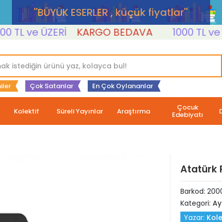
''BÜYÜK ESERLER , küçük fiyatlar''
L ve ÜZERİ
KARGO BEDAVA
1000 TL ve ÜZE
iler
Çok Satanlar
En Çok Oylananlar
Çocuk
Kolektif
Süreli Yayınlar
Araştırma
Edebiyatı
Atatürk 
Barkod:
200
Kategori:
Ay
Yazar:
Kole