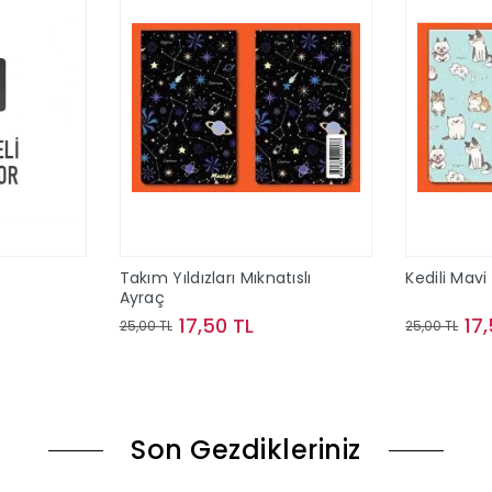
Takım Yıldızları Mıknatıslı
Kedili Mavi
Ayraç
17,50 TL
17
25,00 TL
25,00 TL
le
Sepete Ekle
Son Gezdikleriniz