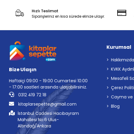
Hızlı Teslimat
Siparişleriniz en kısa sürede elinize ulaşır.
Kurumsal
Hakkımızd
Bize Ulaşın
KVKK Aydın
Mesafeli S
Haftaiçi 09:00 - 19:00 Cumartesi 10:00
- 17:00 saatleri arasında ulaşabilirsiniz.
Çerez Polit
0312 419 72 18
Cayma ve İp
kitaplarsepette@gmail.com
Blog
İstanbul Caddesi Hacıbayram
Mahallesi No:6 Ulus-
Altındağ/Ankara