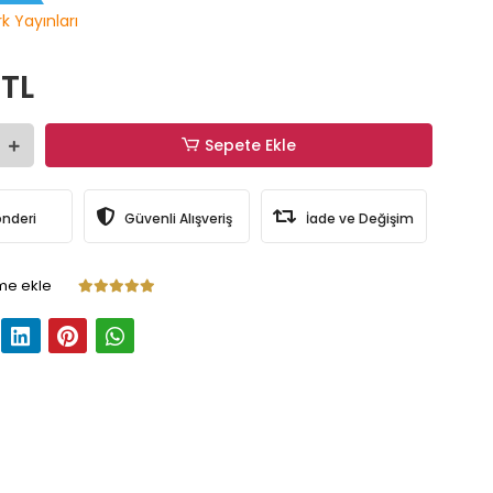
k Yayınları
 TL
Sepete Ekle
önderi
Güvenli Alışveriş
İade ve Değişim
me ekle