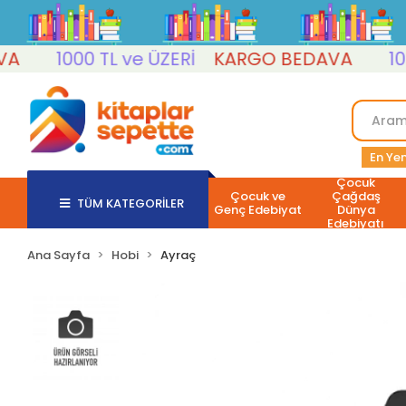
1000 TL ve ÜZERİ
KARGO BEDAVA
1000 T
En Yen
Çocuk
Çocuk ve
Çağdaş
TÜM KATEGORİLER
Genç Edebiyat
Dünya
Edebiyatı
Ana Sayfa
Hobi
Ayraç