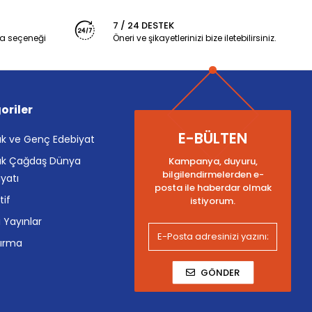
7 / 24 DESTEK
a seçeneği
Öneri ve şikayetlerinizi bize iletebilirsiniz.
oriler
E-BÜLTEN
k ve Genç Edebiyat
k Çağdaş Dünya
Kampanya, duyuru,
bilgilendirmelerden e-
yatı
posta ile haberdar olmak
tif
istiyorum.
i Yayınlar
tırma
GÖNDER