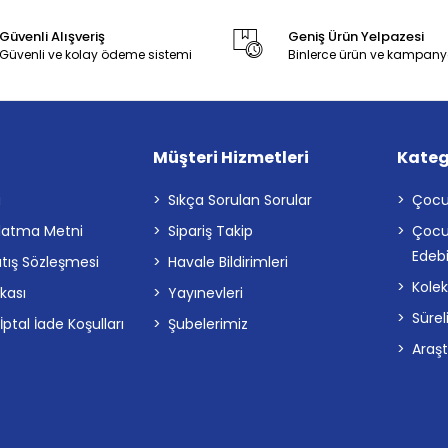
Güvenli Alışveriş
Geniş Ürün Yelpazesi
Güvenli ve kolay ödeme sistemi
Binlerce ürün ve kampany
Müşteri Hizmetleri
Kateg
a
Sıkça Sorulan Sorular
Çocu
latma Metni
Sipariş Takip
Çocu
Edebi
atış Sözleşmesi
Havale Bildirimleri
Kolek
ikası
Yayınevleri
Sürel
tal İade Koşulları
Şubelerimiz
Araş