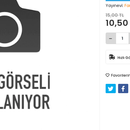
Yayınevi:
Far
15,00 TL
10,50
Hızlı G
Favorileri