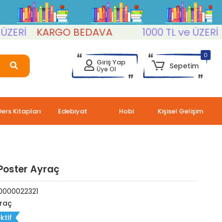
Rİ
KARGO BEDAVA
1000 TL ve ÜZERİ
KA
0
Giriş Yap
Sepetim
Üye Ol
Ders Kitapları
Edebiyat
Hobi
Kişisel Gelişim
Poster Ayraç
0000022321
raç
ktif