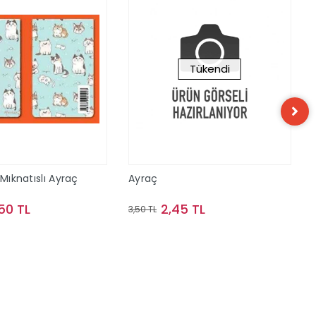
Tükendi
 Mıknatıslı Ayraç
Ayraç
,50 TL
2,45 TL
3,50 TL
Sepete Ekle
Stokta Yok