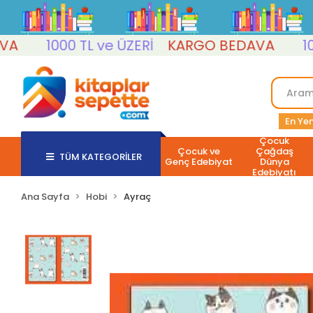
1000 TL ve ÜZERİ
KARGO BEDAVA
1000 
En Yen
Çocuk
Çocuk ve
Çağdaş
TÜM KATEGORİLER
Genç Edebiyat
Dünya
Edebiyatı
Ana Sayfa
Hobi
Ayraç