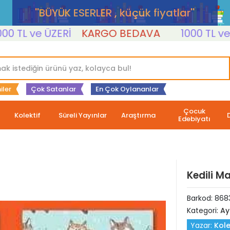
''BÜYÜK ESERLER , küçük fiyatlar''
TL ve ÜZERİ
KARGO BEDAVA
1000 TL ve ÜZ
iler
Çok Satanlar
En Çok Oylananlar
Çocuk
Kolektif
Süreli Yayınlar
Araştırma
Edebiyatı
Kedili M
Barkod:
868
Kategori:
Ay
Yazar:
Kole