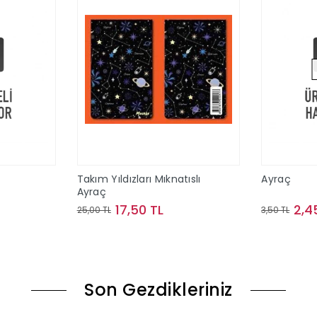
Takım Yıldızları Mıknatıslı
Ayraç
Ayraç
17,50 TL
2,4
25,00 TL
3,50 TL
le
Sepete Ekle
Son Gezdikleriniz