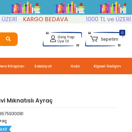
ERİ
KARGO BEDAVA
1000 TL ve ÜZERİ
K
0
Giriş Yap
Sepetim
Üye Ol
Ders Kitapları
Edebiyat
Hobi
Kişisel Gelişim
avi Mıknatıslı Ayraç
3675930081
raç
ktif