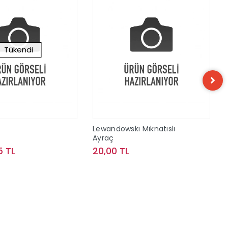
Tükendi
Lewandowskı Mıknatıslı
Ayraç
5 TL
20,00 TL
Stokta Yok
Sepete Ekle