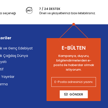
7 / 24 DESTEK
a seçeneği
Öneri ve şikayetlerinizi bize iletebilirsiniz.
oriler
E-BÜLTEN
k ve Genç Edebiyat
k Çağdaş Dünya
Kampanya, duyuru,
bilgilendirmelerden e-
yatı
posta ile haberdar olmak
tif
istiyorum.
i Yayınlar
tırma
GÖNDER