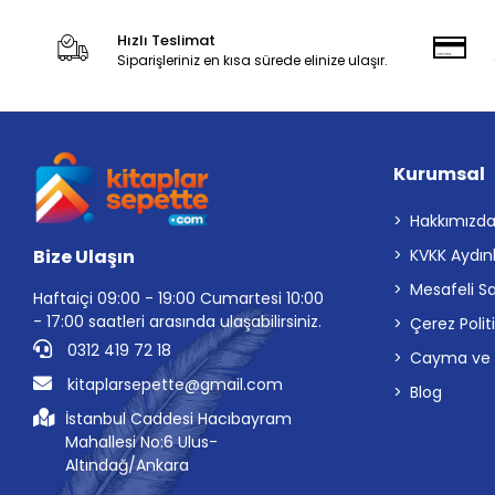
Hızlı Teslimat
Siparişleriniz en kısa sürede elinize ulaşır.
Kurumsal
Hakkımızd
Bize Ulaşın
KVKK Aydın
Mesafeli S
Haftaiçi 09:00 - 19:00 Cumartesi 10:00
- 17:00 saatleri arasında ulaşabilirsiniz.
Çerez Polit
0312 419 72 18
Cayma ve İp
kitaplarsepette@gmail.com
Blog
İstanbul Caddesi Hacıbayram
Mahallesi No:6 Ulus-
Altındağ/Ankara