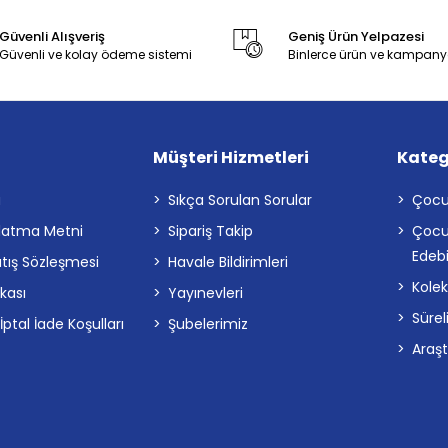
Güvenli Alışveriş
Geniş Ürün Yelpazesi
Güvenli ve kolay ödeme sistemi
Binlerce ürün ve kampany
Müşteri Hizmetleri
Kateg
a
Sıkça Sorulan Sorular
Çocu
latma Metni
Sipariş Takip
Çocu
Edebi
atış Sözleşmesi
Havale Bildirimleri
Kolek
ikası
Yayınevleri
Sürel
tal İade Koşulları
Şubelerimiz
Araş