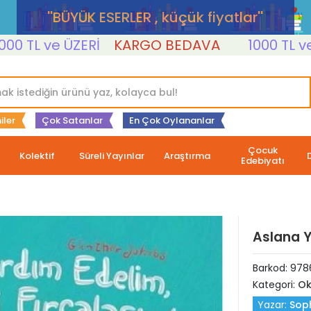
''BÜYÜK ESERLER , küçük fiyatlar''
L ve ÜZERİ
KARGO BEDAVA
1000 TL ve ÜZE
iler
Çok Satanlar
En Çok Oylananlar
Çocuk
Kolektif
Süreli Yayınlar
Araştırma
Edebiyatı
Aslana Ya
Barkod:
978
Kategori:
Ok
Yazar:
Sop