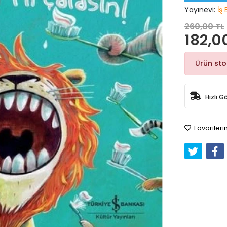
Yayınevi:
İş 
260,00 TL
182,0
Ürün st
Hızlı G
Favorileri