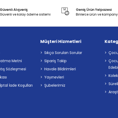
Güvenli Alışveriş
Geniş Ürün Yelpazesi
Güvenli ve kolay ödeme sistemi
Binlerce ürün ve kampany
Müşteri Hizmetleri
Kateg
a
Sıkça Sorulan Sorular
Çocu
latma Metni
Sipariş Takip
Çocu
Edebi
atış Sözleşmesi
Havale Bildirimleri
Kolek
ikası
Yayınevleri
Sürel
tal İade Koşulları
Şubelerimiz
Araş