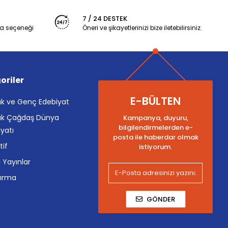
7 / 24 DESTEK
a seçeneği
Öneri ve şikayetlerinizi bize iletebilirsiniz.
oriler
E-BÜLTEN
k ve Genç Edebiyat
k Çağdaş Dünya
Kampanya, duyuru,
bilgilendirmelerden e-
yatı
posta ile haberdar olmak
tif
istiyorum.
i Yayınlar
tırma
GÖNDER