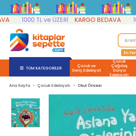
1000 TL ve ÜZERİ
KARGO BEDAVA
1000 T
En Yen
Çocuk
Çocuk ve
Çağdaş
TÜM KATEGORİLER
Genç Edebiyat
Dünya
Edebiyatı
Ana Sayfa
Çocuk Edebiyatı
Okul Öncesi