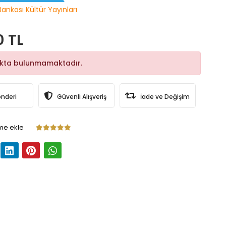
Bankası Kültür Yayınları
0 TL
okta bulunmamaktadır.
önderi
Güvenli Alışveriş
İade ve Değişim
me ekle