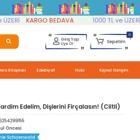
Rİ
KARGO BEDAVA
1000 TL ve ÜZERİ
KA
0
Giriş Yap
Sepetim
Üye Ol
Ders Kitapları
Edebiyat
Hobi
Kişisel Gelişim
rdim Edelim, Dişlerini Firçalasın! (Ciltli)
6254299155
ul Öncesi
hie Schoenwald