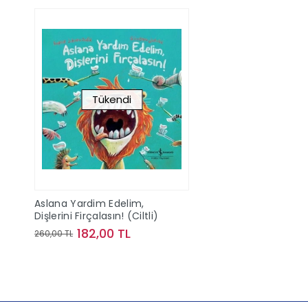
Tükendi
Aslana Yardim Edelim,
Dişlerini Firçalasın! (Ciltli)
182,00 TL
260,00 TL
Stokta Yok