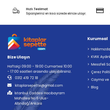
Hızlı Teslimat
Siparişleriniz en kısa sürede elinize ulaşır.
Kurumsal
Hakkımızd
Bize Ulaşın
KVKK Aydın
Mesafeli S
Haftaiçi 09:00 - 19:00 Cumartesi 10:00
- 17:00 saatleri arasında ulaşabilirsiniz.
Çerez Polit
0312 419 72 18
Cayma ve İp
kitaplarsepette@gmail.com
Blog
İstanbul Caddesi Hacıbayram
Mahallesi No:6 Ulus-
Altındağ/Ankara