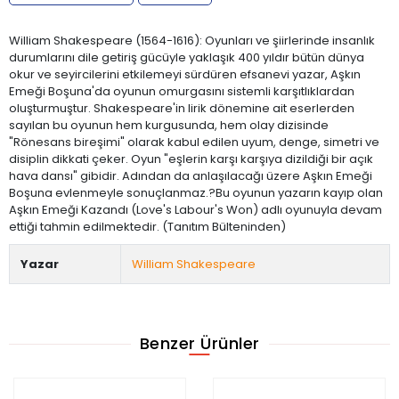
William Shakespeare (1564-1616): Oyunları ve şiirlerinde insanlık
durumlarını dile getiriş gücüyle yaklaşık 400 yıldır bütün dünya
okur ve seyircilerini etkilemeyi sürdüren efsanevi yazar, Aşkın
Emeği Boşuna'da oyunun omurgasını sistemli karşıtlıklardan
oluşturmuştur. Shakespeare'in lirik dönemine ait eserlerden
sayılan bu oyunun hem kurgusunda, hem olay dizisinde
"Rönesans bireşimi" olarak kabul edilen uyum, denge, simetri ve
disiplin dikkati çeker. Oyun "eşlerin karşı karşıya dizildiği bir açık
hava dansı" gibidir. Adından da anlaşılacağı üzere Aşkın Emeği
Boşuna evlenmeyle sonuçlanmaz.?Bu oyunun yazarın kayıp olan
Aşkın Emeği Kazandı (Love's Labour's Won) adlı oyunuyla devam
ettiği tahmin edilmektedir. (Tanıtım Bülteninden)
Yazar
William Shakespeare
Benzer Ürünler