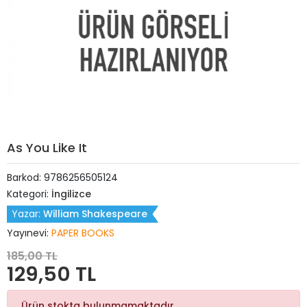
As You Like It
Barkod:
9786256505124
Kategori:
İngilizce
Yazar:
William Shakespeare
Yayınevi:
PAPER BOOKS
185,00 TL
129,50 TL
Ürün stokta bulunmamaktadır.