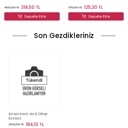
318,50 TL
125,30 TL
455,00 TL
179,00 TL
Sepete Ekle
Sepete Ekle
Son Gezdikleriniz
Tükendi
Anarchism And Other
Essays
184,10 TL
263,00 TL