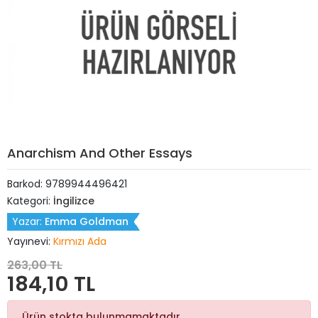
Anarchism And Other Essays
Barkod:
9789944496421
Kategori:
İngilizce
Yazar:
Emma Goldman
Yayınevi:
Kırmızı Ada
263,00 TL
184,10 TL
Ürün stokta bulunmamaktadır.