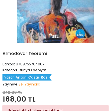
Almodovar Teoremi
Barkod:
9789755704067
Kategori:
Dünya Edebiyatı
Yazar:
Antoni Casas Ros
Yayınevi:
Sel Yayıncılık
240,00 TL
168,00 TL
Ürün stokta bulunmamaktadır.