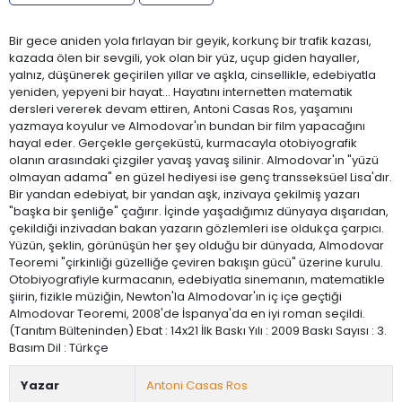
Bir gece aniden yola fırlayan bir geyik, korkunç bir trafik kazası,
kazada ölen bir sevgili, yok olan bir yüz, uçup giden hayaller,
yalnız, düşünerek geçirilen yıllar ve aşkla, cinsellikle, edebiyatla
yeniden, yepyeni bir hayat... Hayatını internetten matematik
dersleri vererek devam ettiren, Antoni Casas Ros, yaşamını
yazmaya koyulur ve Almodovar'ın bundan bir film yapacağını
hayal eder. Gerçekle gerçeküstü, kurmacayla otobiyografik
olanın arasındaki çizgiler yavaş yavaş silinir. Almodovar'ın "yüzü
olmayan adama" en güzel hediyesi ise genç transseksüel Lisa'dır.
Bir yandan edebiyat, bir yandan aşk, inzivaya çekilmiş yazarı
"başka bir şenliğe" çağırır. İçinde yaşadığımız dünyaya dışarıdan,
çekildiği inzivadan bakan yazarın gözlemleri ise oldukça çarpıcı.
Yüzün, şeklin, görünüşün her şey olduğu bir dünyada, Almodovar
Teoremi "çirkinliği güzelliğe çeviren bakışın gücü" üzerine kurulu.
Otobiyografiyle kurmacanın, edebiyatla sinemanın, matematikle
şiirin, fizikle müziğin, Newton'la Almodovar'ın iç içe geçtiği
Almodovar Teoremi, 2008'de İspanya'da en iyi roman seçildi.
(Tanıtım Bülteninden) Ebat : 14x21 İlk Baskı Yılı : 2009 Baskı Sayısı : 3.
Basım Dil : Türkçe
Yazar
Antoni Casas Ros