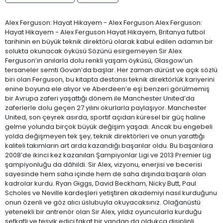
Alex Ferguson: Hayat Hikayem - Alex Ferguson Alex Ferguson:
Hayat Hikayem - Alex Ferguson Hayat Hikayem, Britanya futbol
tarihinin en büyük teknik direktörü olarak kabul edilen adamın bir
solukta okunacak öyküsü Sözünü esirgemeyen Sir Alex
Ferguson’ın anılarla dolu renkli yaşam öyküsü, Glasgow’un
tersaneler semti Govan’da başlar. Her zaman dürüst ve açık sözlü
biri olan Ferguson, bu kitapta destansı teknik direktörlük kariyerini
enine boyuna ele alıyor ve Aberdeen’e eşi benzeri görülmemiş
bir Avrupa zaferi yaşattığı dönem ile Manchester United’da
zaferlerle dolu geçen 27 yılını okurlarla paylaşıyor. Manchester
United, son çeyrek asırda, sportif açıdan küresel bir güç haline
gelme yolunda birçok büyük değişim yaşadı. Ancak bu engebeli
yolda değişmeyen tek şey, teknik direktörleri ve onun yarattığı
kaliteli takımların art arda kazandığı başarılar oldu. Bu başarılara
2008’de ikinci kez kazanılan Şampiyonlar Ligi ve 2013 Premier Lig
şampiyonluğu da dâhildi. Sir Alex, vizyonu, enerjisi ve becerisi
sayesinde hem saha içinde hem de saha dışında başarılı olan
kadrolar kurdu. Ryan Giggs, David Beckham, Nicky Butt, Paul
Scholes ve Neville kardeşleri yetiştiren akademiyi nasıl kurduğunu
onun özenli ve göz alıcı üslubuyla okuyacaksınız. Olağanüstü
yetenekli bir antrenör olan Sir Alex, yıldız oyuncularla kurduğu
şefkatli ve teşvik edici fakat bir yandan da oldukça disiplinli