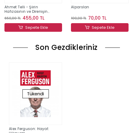
Ahmet Telli - Şiirin
Alparslan
Hafızasının ve Direnişin
İzinde Bir Yaşam
455,00 TL
70,00 TL
650,00 TL
100,00 TL
Sepete Ekle
Sepete Ekle
Son Gezdikleriniz
Tükendi
Alex Ferguson: Hayat