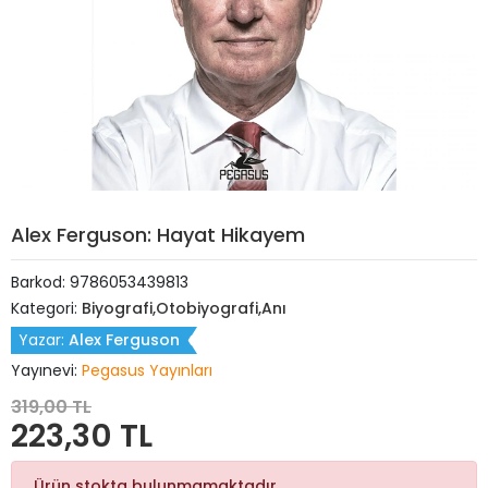
Alex Ferguson: Hayat Hikayem
Barkod:
9786053439813
Kategori:
Biyografi,Otobiyografi,Anı
Yazar:
Alex Ferguson
Yayınevi:
Pegasus Yayınları
319,00 TL
223,30 TL
Ürün stokta bulunmamaktadır.