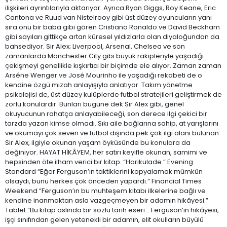
ilişkileri ayrıntılarıyla aktarıyor. Ayrıca Ryan Giggs, Roy Keane, Eric
Cantona ve Ruud van Nistelrooy gibi üst düzey oyuncuların yanı
sıra onu bir baba gibi gören Cristiano Ronaldo ve David Beckham
gibi sayıları gittikçe artan küresel yıldızlarla olan diyaloğundan da
bahsediyor. Sir Alex; Liverpool, Arsenal, Chelsea ve son
zamanlarda Manchester City gibi büyük rakipleriyle yaşadığı
çekişmeyi genellikle kışkırtıcı bir biçimde ele alıyor. Zaman zaman
Arséne Wenger ve José Mourinho ile yaşadığı rekabeti de o
kendine özgü mizah anlayışıyla anlatıyor. Takım yönetme
psikolojisi de, üst düzey kulüplerde futbol stratejileri geliştirmek de
zorlu konulardır. Bunları bugüne dek Sir Alex gibi, genel
okuyucunun rahatça anlayabileceği, son derece ilgi çekici bir
tarzda yazan kimse olmadı. Sıkı aile bağlarına sahip, at yarışlarını
ve okumayı çok seven ve futbol dışında pek çok ilgi alanı bulunan
Sir Alex, ilgiyle okunan yaşam öyküsünde bu konulara da
değiniyor. HAYAT HİKÂYEM, her satırı keyifle okunan, samimi ve
hepsinden öte ilham verici bir kitap. “Harikulade.” Evening
Standard “Eğer Ferguson’ın taktiklerini kopyalamak mümkün
olsaydı, bunu herkes çok önceden yapardı.” Financial Times
Weekend “Ferguson’ın bu muhteşem kitabı ilkelerine bağlı ve
kendine inanmaktan asla vazgeçmeyen bir adamın hikâyesi.”
Tablet “Bu kitap aslında bir sözlü tarih eseri… Ferguson’ın hikâyesi,
işçi sınıfından gelen yetenekli bir adamın, elit okulların büyülü