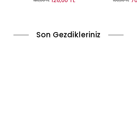
126,00 TL
70
180,00 TL
100,00 TL
le
Stokta Yok
Son Gezdikleriniz