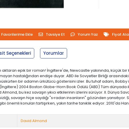
Favorilerime Ekle
Tavsiye Et
Yorum Yaz
Fiyat Al
sit Seçenekleri
Yorumlar
n aktaran epik bir roman! İngiltere'de, Newcastle yakınında, küçük bir
mayan hastalığından endişe duyar. ABD ile Sovyetler Birliği arasındaki 
üskürten bir adamın ürkütücü gösterisini izler. Bu tuhaf adam, Bobby iç
(İngiltere) 2004 Boston Globe-Horn Book Ödülü (ABD) Tüm dünyada ilkg
Almond, bu kez savaşın yıkıcı etkilerinin izlerini sürüyor. II. Dünya S
iği, savaşın hiçe saydığı "s›radan insanların" gözünden yansıtıyor. Sa
 gibi önemli konuları tartışırken, yakın tarihe tanıklık ediyor. 2010'd
David Almond