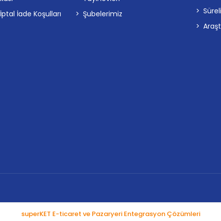
Sürel
tal İade Koşulları
Şubelerimiz
Araş
superKET E-ticaret ve Pazaryeri Entegrasyon Çözümleri