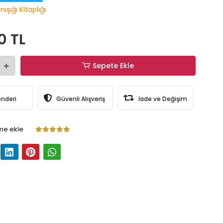
ışığı Kitaplığı
0 TL
Sepete Ekle
önderi
Güvenli Alışveriş
İade ve Değişim
me ekle