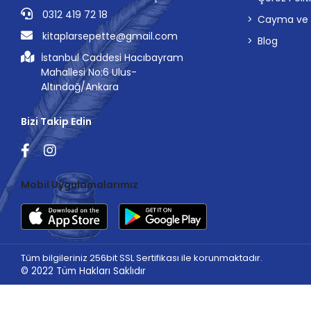
0312 419 72 18
Cayma ve İp
kitaplarsepette@gmail.com
Blog
İstanbul Caddesi Hacıbayram
Mahallesi No:6 Ulus-
Altındağ/Ankara
Bizi Takip Edin
Mobil Uygulamalarımız
Tüm bilgileriniz 256bit SSL Sertifikası ile korunmaktadır.
© 2022
Tüm Hakları Saklıdır