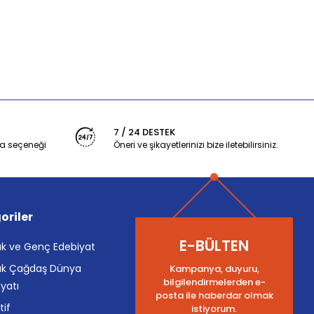
7 / 24 DESTEK
a seçeneği
Öneri ve şikayetlerinizi bize iletebilirsiniz.
oriler
E-BÜLTEN
k ve Genç Edebiyat
k Çağdaş Dünya
Kampanya, duyuru,
bilgilendirmelerden e-
yatı
posta ile haberdar olmak
tif
istiyorum.