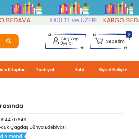
EDAVA
1000 TL ve ÜZERİ
KARGO BEDAVA
0
Giriş Yap
Sepetim
Üye Ol
Ders Kitapları
Edebiyat
Hobi
Kişisel Gelişim
Arasında
9944717649
cuk Çağdaş Dünya Edebiyatı
id Almond