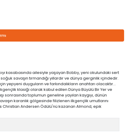
armı
 kıyı kasabasında ailesiyle yaşayan Bobby, yeni okulundaki sert
soğuk savaşın tırmandığı yıllardır ve dünya gerginlik içindedir.
in yepyeni duyguların ve farkındalıkların anahtarı olacaktır…
ençlik klasiği olarak kabul edilen Dünya Büyülü Bir Yer ve
avaşı sonrasında toplumun geneline yayılan kaygıyı, dünün
vaşın karanlık gölgesinde filizlenen ilkgençlik umutlarını
a Hans Christian Andersen Ödülü'nü kazanan Almond, epik