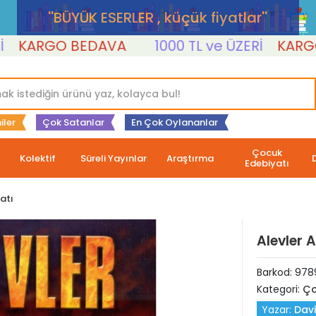
''BÜYÜK ESERLER , küçük fiyatlar''
ARGO BEDAVA
1000 TL ve ÜZERİ
KARGO B
iler
Çok Satanlar
En Çok Oylananlar
Çocuk
Kolektif
Süreli Yayınlar
Araştırma
Edebiyatı
atı
Alevler 
Barkod:
978
Kategori:
Ço
Yazar:
Dav