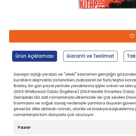
Ürün Açıklaması
Garanti ve Teslimat
Tak
Savaşın açtığı yaraları ve "öteki" kavramını gençliğin gözünde
kurallara alışmakta zorlanırken, babasının bir türlü teşhis kona
Bobby, bir gün pazaryerinde yanaklarına şişler sokan ve alev p
2004 Whitbread Ödülü (İngiltere) 2004 Nestlé Smarties Ödülü 
Garajdaki Giz adlı romanlarıyla ülkemizde de çok sevilen David 
travmasını ve soğuk savaş nedeniyle yarınlara duyulan güvensizl
şiirsel bir dille aktaran roman, otorite ve baskıya başkaldırma
romanlarıyla tüm dünyada çok okunuyor.
Yazar