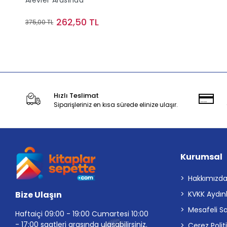
Alevler Arasında
262,50 TL
375,00 TL
Sepete Ekle
Hızlı Teslimat
Siparişleriniz en kısa sürede elinize ulaşır.
Kurumsal
Hakkımızd
Bize Ulaşın
KVKK Aydın
Mesafeli S
Haftaiçi 09:00 - 19:00 Cumartesi 10:00
- 17:00 saatleri arasında ulaşabilirsiniz.
Çerez Polit