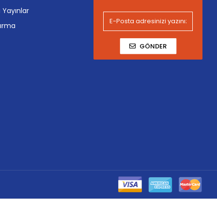
i Yayınlar
tırma
GÖNDER