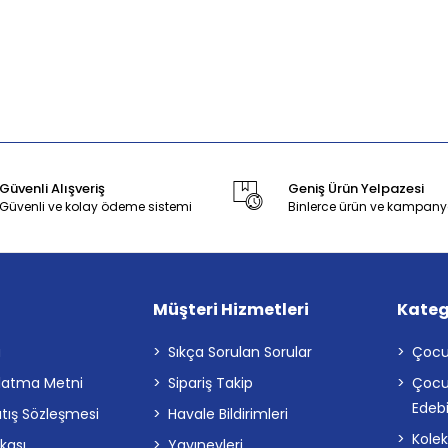
Güvenli Alışveriş
Geniş Ürün Yelpazesi
Güvenli ve kolay ödeme sistemi
Binlerce ürün ve kampany
Müşteri Hizmetleri
Kateg
a
Sıkça Sorulan Sorular
Çocu
latma Metni
Sipariş Takip
Çocu
Edebi
atış Sözleşmesi
Havale Bildirimleri
Kolek
ikası
Yayınevleri