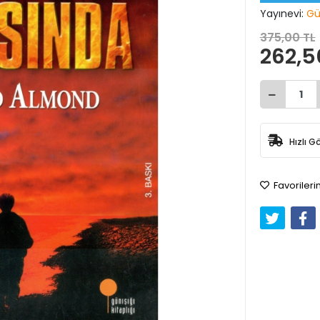
Yayınevi:
Gün
375,00 TL
262,5
Hızlı G
Favorileri