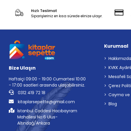
Hızlı Teslimat
Siparişleriniz en kısa sürede elinize ulaşır.
Kurumsal
Hakkımızd
Bize Ulaşın
KVKK Aydın
Mesafeli S
Haftaiçi 09:00 - 19:00 Cumartesi 10:00
- 17:00 saatleri arasında ulaşabilirsiniz.
Çerez Polit
0312 419 72 18
Cayma ve İp
kitaplarsepette@gmail.com
Blog
İstanbul Caddesi Hacıbayram
Mahallesi No:6 Ulus-
Altındağ/Ankara