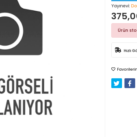
Yayınevi:
Do
375,0
Ürün st
Hızlı G
Favorileri