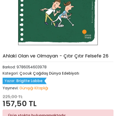
Ahlaki Olan ve Olmayan - Çıtır Çıtır Felsefe 26
Barkod:
9786054603978
Kategori:
Çocuk Çağdaş Dünya Edebiyatı
Yazar:
Brigitte Labbe
Yayınevi:
Günışığı Kitaplığı
225,00 TL
157,50 TL
Ürün stokta bulunmamaktadır.