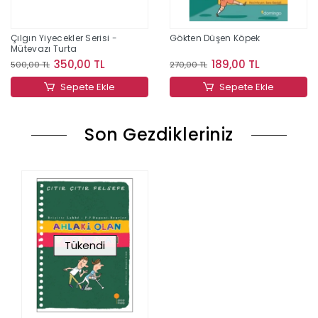
Çılgın Yiyecekler Serisi -
Gökten Düşen Köpek
Mütevazı Turta
350,00 TL
189,00 TL
500,00 TL
270,00 TL
Sepete Ekle
Sepete Ekle
Son Gezdikleriniz
Tükendi