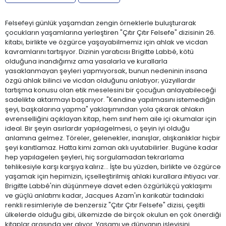
Felsefeyi günlük yaşamdan zengin örneklerle buluşturarak
çocukların yaşamlarına yerleştiren "Çıtır Çıtır Felsefe" dizisinin 26.
kitabı, birlikte ve özgürce yaşayabilmemiz için ahlak ve vicdan
kavramlarını tartışıyor. Dizinin yaratıcısı Brigitte Labbé, kötü
olduğuna inandığımız ama yasalarla ve kurallarla
yasaklanmayan şeyleri yapmıyorsak, bunun nedeninin insana
özgü ahlak bilinci ve vicdan olduğunu anlatıyor; yüzyıllardır
tartışma konusu olan etik meselesini bir çocuğun anlayabileceği
sadelikte aktarmayı başarıyor. "Kendine yapılmasını istemediğin
şeyi, başkalarına yapma" yaklaşımından yola çıkarak ahlakın
evrenselliğini açıklayan kitap, hem sınıf hem aile içi okumalar için
ideal. Bir şeyin asırlardır yapılagelmesi, o şeyin iyi olduğu
anlamına gelmez. Töreler, gelenekler, inanışlar, alışkanlıklar hiçbir
şeyi kanıtlamaz. Hatta kimi zaman aklı uyutabilirler. Bugüne kadar
hep yapılagelen şeyleri, hiç sorgulamadan tekrarlama
tehlikesiyle karşı karşıya kalırız... İşte bu yüzden, birlikte ve özgürce
yaşamak için hepimizin, içselleştirilmiş ahlaki kurallara ihtiyacı var.
Brigitte Labbé'nin düşünmeye davet eden özgürlükçü yaklaşımı
ve güçlü anlatımı kadar, Jacques Azam'ın karikatür tadındaki
renkli resimleriyle de benzersiz "Çıtır Çıtır Felsefe" dizisi, çeşitli
ülkelerde olduğu gibi, ülkemizde de birçok okulun en çok önerdiği
kitaplar arasında yer alıyor. Yaşamı ve dünyanın işleyişini