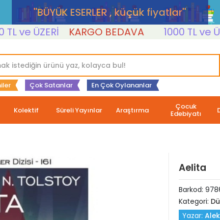
''BÜYÜK ESERLER , küçük fiyatlar''
ve ÜZERİ
KARGO BEDAVA
1000 TL ve ÜZERİ
iler
Çok Satanlar
En Çok Oylananlar
Çocuk
Kolektif
Süreli Yayınlar
Araştırma
Edebiyatı
Aelita
Barkod:
978
Kategori:
Dü
Yazar:
Alek