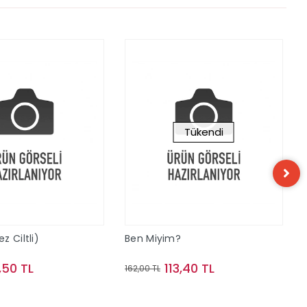
Tükendi
 Ciltli)
Ben Miyim?
,50 TL
113,40 TL
162,00 TL
Sepete Ekle
Stokta Yok