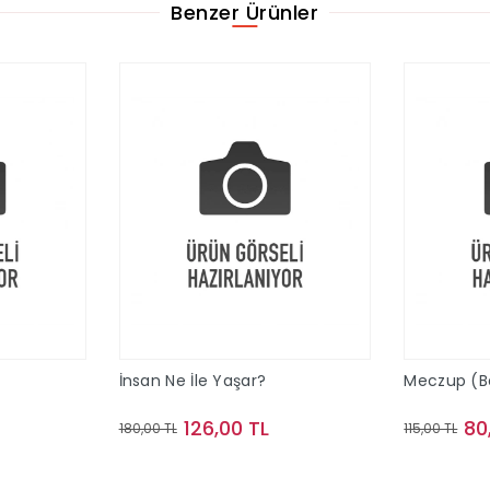
Benzer Ürünler
İnsan Ne İle Yaşar?
Meczup (Bez
126,00 TL
80
180,00 TL
115,00 TL
le
Sepete Ekle