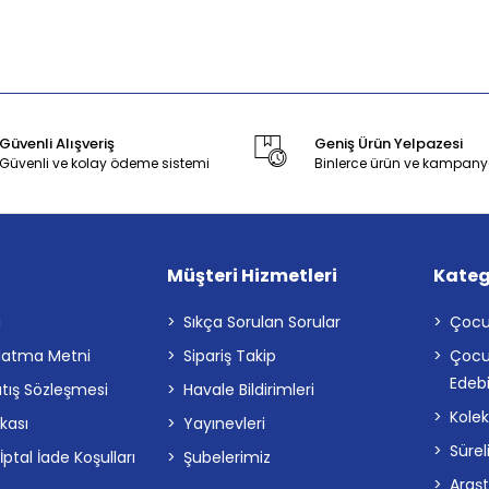
Güvenli Alışveriş
Geniş Ürün Yelpazesi
Güvenli ve kolay ödeme sistemi
Binlerce ürün ve kampany
Müşteri Hizmetleri
Kateg
a
Sıkça Sorulan Sorular
Çocu
latma Metni
Sipariş Takip
Çocu
Edebi
atış Sözleşmesi
Havale Bildirimleri
Kolek
ikası
Yayınevleri
Sürel
tal İade Koşulları
Şubelerimiz
Araş