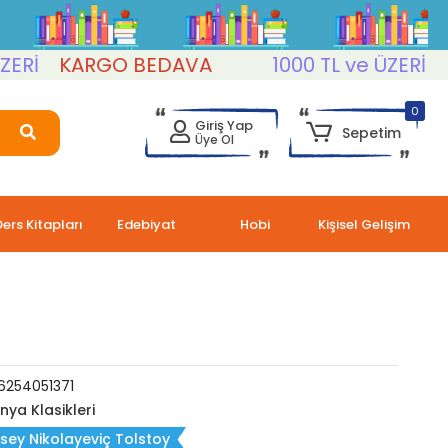
KARGO BEDAVA
1000 TL ve ÜZERİ
KAR
0
Giriş Yap
Sepetim
Üye Ol
Ders Kitapları
Edebiyat
Hobi
Kişisel Gelişim
6254051371
nya Klasikleri
sey Nikolayeviç Tolstoy