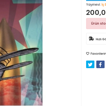
Yayınevi:
İş 
200,0
Ürün st
Hızlı G
Favorileri