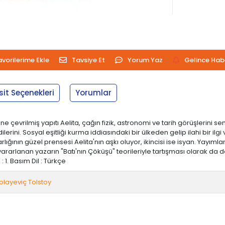
avorilerime Ekle
Tavsiye Et
Yorum Yaz
Gelince Hab
sit Seçenekleri
Yorumlar
e çevrilmiş yapıtı Aelita, çağın fizik, astronomi ve tarih görüşlerini sen
lerini. Sosyal eşitliği kurma iddiasındaki bir ülkeden gelip ilahi bir ilgi 
arlığının güzel prensesi Aelita'nın aşkı oluyor, ikincisi ise isyan. Ya
 yararlanan yazarın "Batı'nın Çöküşü" teorileriyle tartışması olarak da d
 : 1. Basım Dil : Türkçe
olayeviç Tolstoy