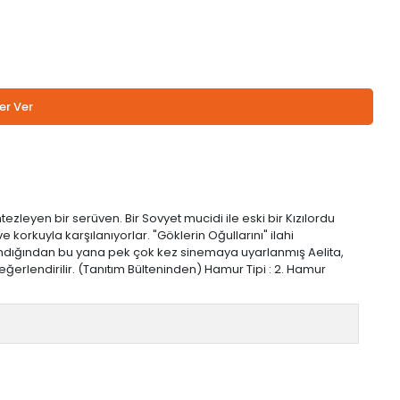
er Ver
tezleyen bir serüven. Bir Sovyet mucidi ile eski bir Kızılordu
ve korkuyla karşılanıyorlar. "Göklerin Oğullarını" ilahi
yımlandığından bu yana pek çok kez sinemaya uyarlanmış Aelita,
eğerlendirilir. (Tanıtım Bülteninden) Hamur Tipi : 2. Hamur