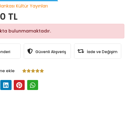
Bankası Kültür Yayınları
0 TL
okta bulunmamaktadır.
önderi
Güvenli Alışveriş
İade ve Değişim
me ekle