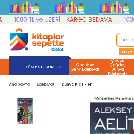
1000 TL ve ÜZERİ
KARGO BEDAVA
1000 TL 
En Yen
Çocuk
Çocuk ve
Çağdaş
TÜM KATEGORİLER
Genç Edebiyat
Dünya
Edebiyatı
Ana Sayfa
Edebiyat
Dünya Klasikleri