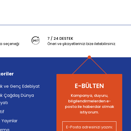
7 / 24 DESTEK
a seçeneği
Öneri ve şikayetlerinizi bize iletebilirsiniz.
oriler
E-BÜLTEN
k ve Genç Edebiyat
k Çağdaş Dünya
Kampanya, duyuru,
bilgilendirmelerden e-
yatı
posta ile haberdar olmak
tif
istiyorum.
i Yayınlar
tırma