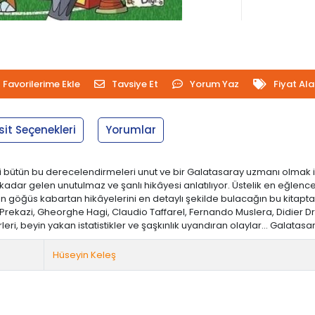
Favorilerime Ekle
Tavsiye Et
Yorum Yaz
Fiyat Al
sit Seçenekleri
Yorumlar
 bütün bu derecelendirmeleri unut ve bir Galatasaray uzmanı olmak içi
r gelen unutulmaz ve şanlı hikâyesi anlatılıyor. Üstelik en eğlenceli 
göğüs kabartan hikâyelerini en detaylı şekilde bulacağın bu kitapta
rekazi, Gheorghe Hagi, Claudio Taffarel, Fernando Muslera, Didier Dro
i, beyin yakan istatistikler ve şaşkınlık uyandıran olaylar... Galatasa
Hüseyin Keleş