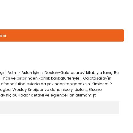
armı
n 'Adımız Aslan İşimiz Destan-Galatasaray' kitabıyla tanış. Bu
hâli ve birbirinden komik karikatürleriyle... Galatasaray'ın
 efsane futbolcularla da yakından tanışacaksın. Kimler mi?
gba, Wesley Sneijder ve daha nice yıldızlar... Efsane
ray hiç bu kadar detaylı ve eğlenceli anlatılmamıştı.