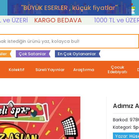
''BÜYÜK ESERLER , küçük fiyatlar''
ÜZERİ
KARGO BEDAVA
1000 TL ve ÜZERİ
K
iler
Çok Satanlar
En Çok Oylananlar
Çocuk
Kolektif
Süreli Yayınlar
Araştırma
Edebiyatı
Adımız A
Barkod:
978
Kategori:
Sp
Yazar:
Hüse