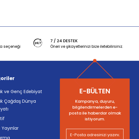
7 / 24 DESTEK
a seçeneği
Öneri ve şikayetlerinizi bize iletebilirsiniz.
oriler
E-BÜLTEN
k ve Genç Edebiyat
k Çağdaş Dünya
Kampanya, duyuru,
bilgilendirmelerden e-
yatı
posta ile haberdar olmak
tif
istiyorum.
i Yayınlar
tırma