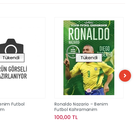
Tükendi
Tükendi
enim Futbol
Ronaldo Nazario – Benim
im
Futbol Kahramanim
100,00 TL
Stokta Yok
Stokta Yok