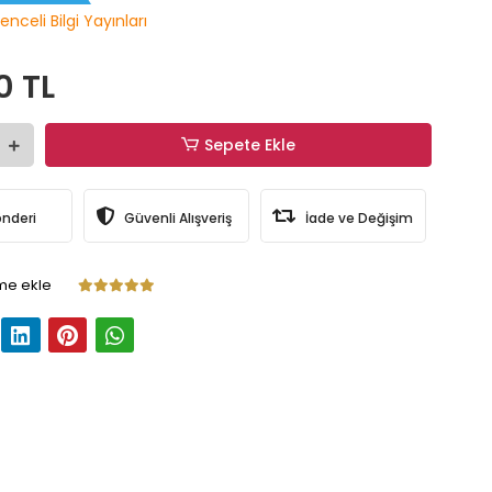
enceli Bilgi Yayınları
0 TL
Sepete Ekle
önderi
Güvenli Alışveriş
İade ve Değişim
me ekle