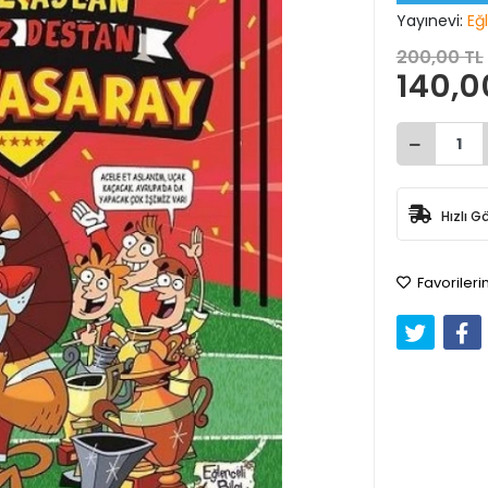
Yayınevi:
Eğl
200,00 TL
140,0
Hızlı G
Favorileri