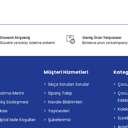
Güvenli Alışveriş
Geniş Ürün Yelpazesi
Güvenli ve kolay ödeme sistemi
Binlerce ürün ve kampany
Müşteri Hizmetleri
Kateg
a
Sıkça Sorulan Sorular
Çocu
latma Metni
Sipariş Takip
Çocu
Edebi
atış Sözleşmesi
Havale Bildirimleri
Kolek
ikası
Yayınevleri
Sürel
tal İade Koşulları
Şubelerimiz
Araş