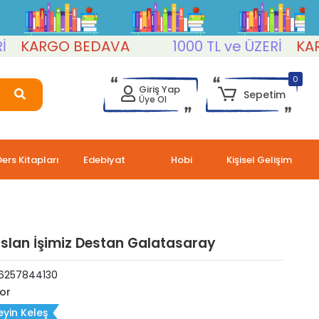
ARGO BEDAVA
1000 TL ve ÜZERİ
KARGO 
0
Giriş Yap
Sepetim
Üye Ol
Ders Kitapları
Edebiyat
Hobi
Kişisel Gelişim
slan İşimiz Destan Galatasaray
6257844130
or
yin Keleş