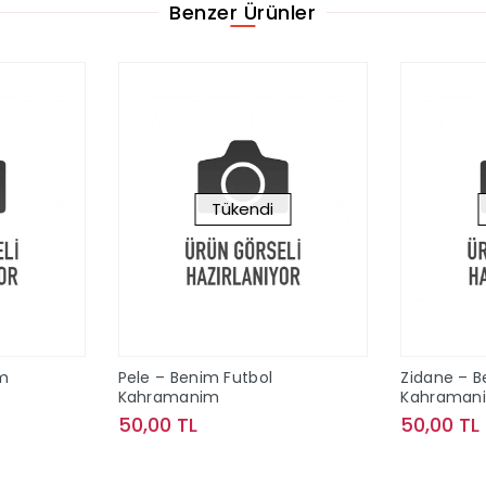
Benzer Ürünler
Tükendi
m
Pele – Benim Futbol
Zidane – B
Kahramanim
Kahraman
50,00 TL
50,00 TL
le
Stokta Yok