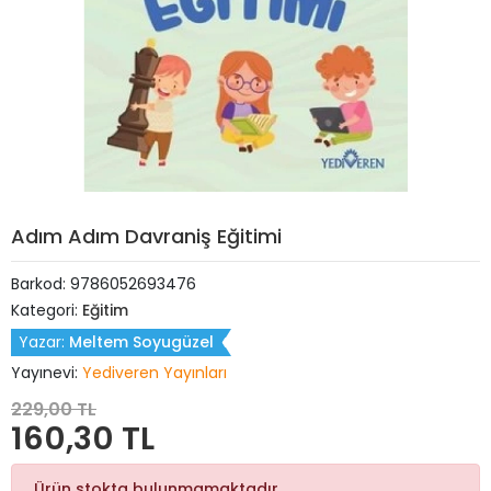
Adım Adım Davraniş Eğitimi
Barkod:
9786052693476
Kategori:
Eğitim
Yazar:
Meltem Soyugüzel
Yayınevi:
Yediveren Yayınları
229,00 TL
160,30 TL
Ürün stokta bulunmamaktadır.