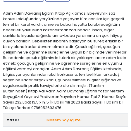
Adım Adım Davranış Eğitimi Kitap Açıklaması Ebeveynlik söz
konusu olduğunda yeryüzünde yaşayan tüm canlılar için geçerli
temel bir kural vardır; anne ve baba, hayatta kalabileceği tüm
becerileri yavrusuna kazandırmak zorundadır. İnsan, diğer
canlılarla kıyaslandığında anne-baba yardımına en çok ihtiyaç
duyan canlıdır. Gebelikten itibaren başlayan bu süreç erişkin bir
birey olana kadar devam etmektedir. Çocuk eğitimi, çocuğun
gelişimine ve öğrenme süreçlerine uygun bir biçimde verilmelidir.
Bu nedenle çocuk eğitiminde tutarlı bir yaklaşımı adım adım takip
etmek; çocuğun gelişimine ve öğrenme süreçlerine en uyumlu
eğitimi vermeyi amaçlar. Adım Adım Davranış Eğitimi kitabında;
bilgisayar oyunlarından okul korkusuna, tembellikten arkadaş
seçimine kadar birçok konu, güncel bilimsel bilgiler ışığında ve
uygulanabilir pratik tavsiyelerle ele alınmıştır. (Tanıtım
Bülteninden) Kitap Adı Adım Adım Davranış Eğitimi Yazar Meltem
Soyugüzel Yayınevi Yediveren Yayınları Hamur Tipi 2. Hamur Sayfa
Sayısı 232 Ebat 13,5 x 19,5 İlk Baskı Yılı 2023 Baskı Sayısı 1. Basım Dil
Türkçe Barkod 9786052693476
Yazar
Meltem Soyugüzel