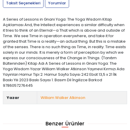
Taksit Seçenekleri
Yorumlar
A Series of Lessons in Gnani Yoga: The Yoga Wisdom Kitap
Açıklaması And, the Intellect experiences a similar difficulty when
it tries to think of an Eternal—a That which is above and outside of
Time. We see Time in operation everywhere, and take it for
granted that Time is a reality—an actual thing. But this is a mistake
of the senses. There is no such thing as Time, in reality. Time exists
solely in our minds. It is merely a form of perception by which we
express our consciousness of the Change in Things. (Tanıtım
Bülteninden) Kitap Adı A Series of Lessons in Gnani Yoga: The
Yoga Wisdom Yazar William Walker Atkinson Yayınevi Kırmızı Ada
Yayınları Hamur Tipi 2. Hamur Sayfa Sayısı 242 Ebat 13,5 x 21 İlk
Baskı Yılı 2023 Baskı Sayısı 1. Basım Dil İngilizce Barkod
9786057276445
Yazar
William Walker Atkinson
Benzer Ürünler