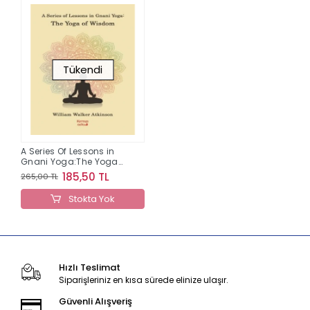
Tükendi
A Series Of Lessons in
Gnani Yoga:The Yoga
Wisdom
185,50 TL
265,00 TL
Stokta Yok
Hızlı Teslimat
Siparişleriniz en kısa sürede elinize ulaşır.
Güvenli Alışveriş