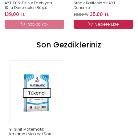
AYT Türk Dili ve Edebiyatı
Sınav Kalitesinde AYT
10 lu Denemeleri Rüştü
Deneme
Hoca
139,00 TL
35,00 TL
50,00 TL
Stokta Yok
Sepete Ekle
Son Gezdikleriniz
Tükendi
9. Sınıf Matematik
Kazanım Merkezli Soru