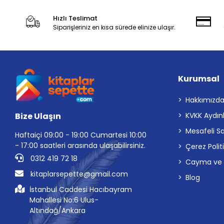
Hızlı Teslimat
Siparişleriniz en kısa sürede elinize ulaşır.
Kurumsal
Hakkımızd
Bize Ulaşın
KVKK Aydın
Mesafeli S
Haftaiçi 09:00 - 19:00 Cumartesi 10:00
- 17:00 saatleri arasında ulaşabilirsiniz.
Çerez Polit
0312 419 72 18
Cayma ve İp
kitaplarsepette@gmail.com
Blog
İstanbul Caddesi Hacıbayram
Mahallesi No:6 Ulus-
Altındağ/Ankara