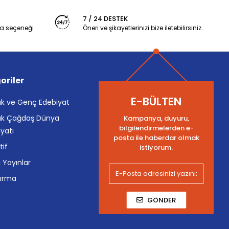
7 / 24 DESTEK
a seçeneği
Öneri ve şikayetlerinizi bize iletebilirsiniz.
oriler
E-BÜLTEN
k ve Genç Edebiyat
k Çağdaş Dünya
Kampanya, duyuru,
bilgilendirmelerden e-
yatı
posta ile haberdar olmak
tif
istiyorum.
i Yayınlar
tırma
GÖNDER