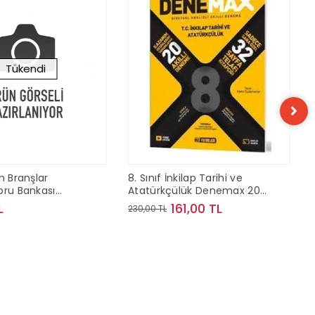
Tükendi
m Branşlar
8. Sınıf İnkilap Tarihi ve
oru Bankası
Atatürkçülük Denemax 20 li
nları
Akıllı Deneme Hız Yayınları
L
161,00 TL
230,00 TL
Stokta Yok
Sepete Ekle