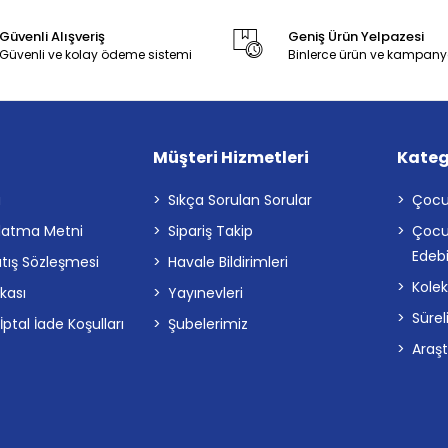
Güvenli Alışveriş
Geniş Ürün Yelpazesi
Güvenli ve kolay ödeme sistemi
Binlerce ürün ve kampany
Müşteri Hizmetleri
Kateg
a
Sıkça Sorulan Sorular
Çocu
latma Metni
Sipariş Takip
Çocu
Edebi
atış Sözleşmesi
Havale Bildirimleri
Kolek
ikası
Yayınevleri
Sürel
tal İade Koşulları
Şubelerimiz
Araş