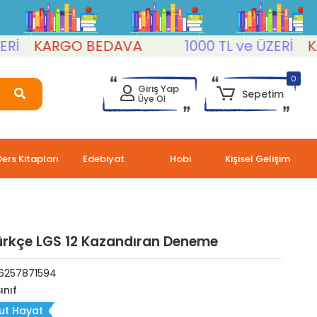
KARGO BEDAVA
1000 TL ve ÜZERİ
KARG
0
Giriş Yap
Sepetim
Üye Ol
Ders Kitapları
Edebiyat
Hobi
Kişisel Gelişim
Türkçe LGS 12 Kazandıran Deneme
6257871594
ınıf
ut Hayat