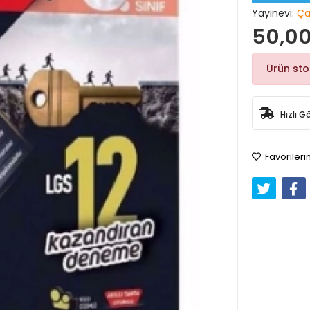
Yayınevi:
Ça
50,00
Ürün st
Hızlı G
Favorileri