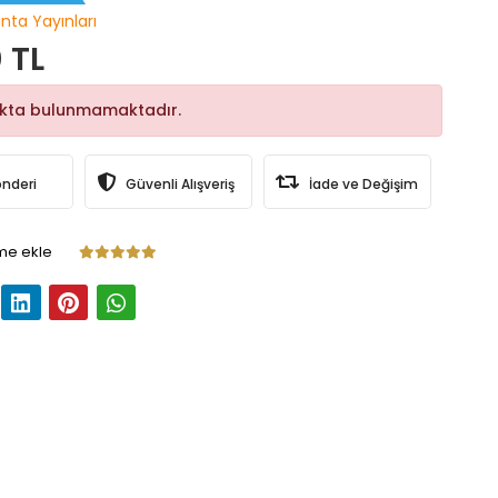
nta Yayınları
 TL
okta bulunmamaktadır.
önderi
Güvenli Alışveriş
İade ve Değişim
me ekle