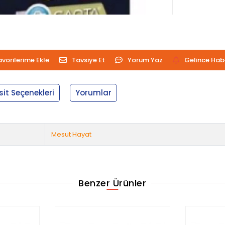
avorilerime Ekle
Tavsiye Et
Yorum Yaz
Gelince Hab
sit Seçenekleri
Yorumlar
Mesut Hayat
Benzer Ürünler