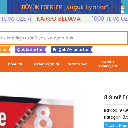
''BÜYÜK ESERLER , küçük fiyatlar''
e ÜZERİ
KARGO BEDAVA
1000 TL ve ÜZERİ
iler
Çok Satanlar
En Çok Oylananlar
Çocuk
Kolektif
Süreli Yayınlar
Araştırma
Edebiyatı
8.Sınıf 
Barkod:
978
Kategori:
8.S
Yazar:
Mes