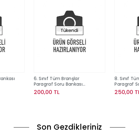
Tükendi
 Bankası
6. Sınıf Tüm Branşlar
8. Sınıf Tü
Paragraf Soru Bankası
Paragraf S
Editör Yayınları
Editör Yayı
200,00 TL
250,00 T
ok
Stokta Yok
Son Gezdikleriniz