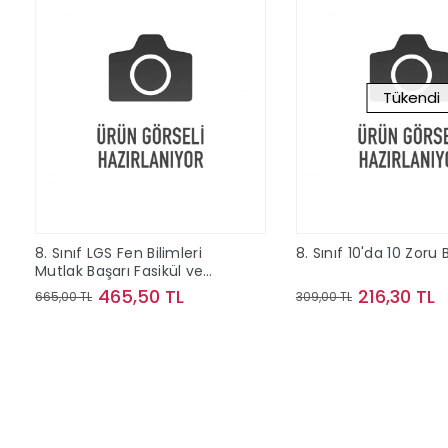
Tükendi
8. Sınıf LGS Fen Bilimleri
8. Sınıf 10'da 10 Zoru
Mutlak Başarı Fasikül ve
Soru Bankası
465,50 TL
216,30 TL
665,00 TL
309,00 TL
Sepete Ekle
Stokta Y