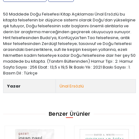
50 Maddede Doğu Felsefesi Kitap Açıklaması Ünal Ersözlü bu
kitapta felsefenin bir düşünce sistemi olarak Doğu’dan yükselişine
ışık tutuyor, Doğu felsefesinin satır başlarını önemli alıntılarla ve
derin bir araştırma merceğinden geçirerek okuyucuya sunuyor.
Hint felsefesinden Buda’ya, Konfüçyüs’ten Tao felsefesine, antik
Mısır felsefesinden Zerdüşt felsefeye; tasavvuf ve Doğu felsefesi
arasındaki benzerliklere, sufi ile keşişin kesişen yollarına, ezeli
hikmetten kadim felsefeye kadar Doğu felsefesine dair her şey 50
maddede bu kitapta. (Tanıtım Bülteninden) Hamur Tipi : 2. Hamur
Sayfa Sayısı : 256 Ebat : 13,5 x 19,5 İlk Baskı Yılı : 2021 Baskı Sayısı : 1.
Basım Dil : Türkçe
Yazar
Ünal Ersözlü
Benzer Ürünler