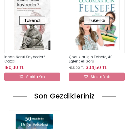
Tükendi
Tükendi
İnsan Nasıl Kaybeder? -
Çocuklar İçin Felsefe, 40
Gazali
Eğlenceli Soru
180,00 TL
304,50 TL
435,00 TL
Stokta Yok
Stokta Yok
Son Gezdikleriniz