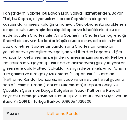
Tanıştırayım. Sophie, bu Bayan Eliot, Sosyal Hizmetler'den. Bayan
Eliot, bu Sophie, okyanustan. Herkes Sophie'nin bir gemi
kazasında kimsesiz kaldığına inanıyor. Onu okyanusta sürüklenen
bir çello kutusunun içinden alıp, kitaplar ve tuhaflıklarla dolu bir
evde büyüten Charles bile. Ama Sophie'nin Charles'tan öğrendiği
önemli bir şey var: Ne kadar küçük olursa olsun, asla bir ihtimali
göz ardı etme. Sophie bir yandan onu Charles'tan ayırıp bir
yetimhaneye yerleştirmeye çalışan yetkililerden kaçacak, diğer
yandan bir çello sesinin peşinden annesinin izini sürecek. Rehberi
ise çatılarda yaşayan, ip üstünde kaldırımdaymış gibi yürüyebilen,
gizemlerle dolu Matteo. Sokaklar ikisi için de tehlikeli. Ama Paris'in
tüm çatıları ve tüm gökyüzü onların. "Olağanüstü." Guardian
"Katherine Rundell benzersiz bir sese ve sınırsız bir hayal gücüne
sahip." Philip Pullman (Tanıtım Bülteninden) Kitap Adı Gökyüzü
Çocukları Çevirmen Duygu Dalgakıran Yazar Katherine Rundell
Yayınevi Domingo Yayınevi Hamur Tipi 2. Hamur Sayfa Sayısı 280 İlk
Baskı Yılı 2016 Dil Türkçe Barkod 9786054729609
Yazar
Katherine Rundell