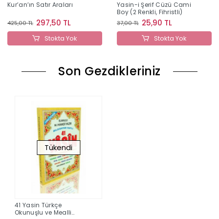
Kur’an’ın Satır Araları
Yasin-i Şerif Cüzü Cami
Boy (2 Renkli, Fihristli)
297,50 TL
25,90 TL
425,00 TL
37,00 TL
Stokta Yok
Stokta Yok
Son Gezdikleriniz
Tükendi
41 Yasin Türkçe
Okunuşlu ve Mealli