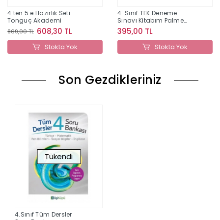
4 ten 5 e Hazırlık Seti
4. Sınıf TEK Deneme
Tonguç Akademi
Sınavı Kitabım Palme
Yayınları
608,30 TL
395,00 TL
869,00 TL
Stokta Yok
Stokta Yok
Son Gezdikleriniz
Tükendi
4.Sınıf Tüm Dersler