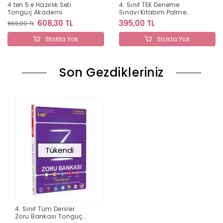
4 ten 5 e Hazırlık Seti
4. Sınıf TEK Deneme
Tonguç Akademi
Sınavı Kitabım Palme
Yayınları
608,30 TL
395,00 TL
869,00 TL
Stokta Yok
Stokta Yok
Son Gezdikleriniz
Tükendi
4. Sınıf Tüm Dersler
Zoru Bankası Tonguç