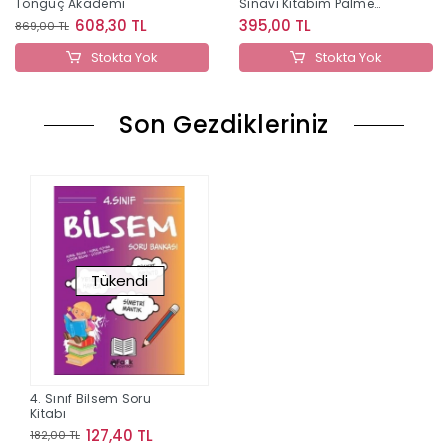
Tonguç Akademi
Sınavı Kitabım Palme
Yayınları
608,30 TL
395,00 TL
869,00 TL
Stokta Yok
Stokta Yok
Son Gezdikleriniz
Tükendi
4. Sınıf Bilsem Soru
Kitabı
127,40 TL
182,00 TL