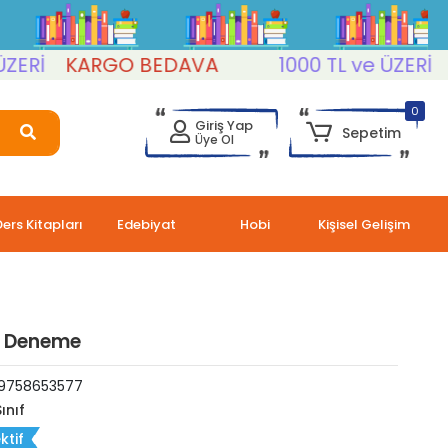
İ
KARGO BEDAVA
1000 TL ve ÜZERİ
KAR
0
Giriş Yap
Sepetim
Üye Ol
Ders Kitapları
Edebiyat
Hobi
Kişisel Gelişim
 4 Deneme
9758653577
ınıf
ktif