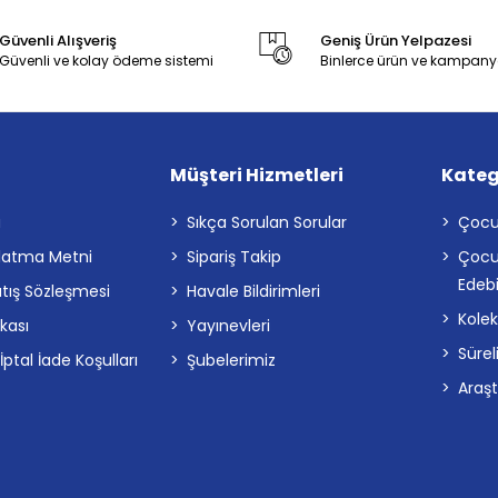
Güvenli Alışveriş
Geniş Ürün Yelpazesi
Güvenli ve kolay ödeme sistemi
Binlerce ürün ve kampany
Müşteri Hizmetleri
Kateg
a
Sıkça Sorulan Sorular
Çocu
latma Metni
Sipariş Takip
Çocu
Edebi
atış Sözleşmesi
Havale Bildirimleri
Kolek
ikası
Yayınevleri
Sürel
tal İade Koşulları
Şubelerimiz
Araş