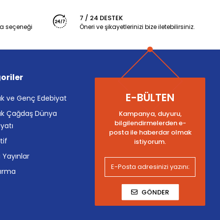
7 / 24 DESTEK
a seçeneği
Öneri ve şikayetlerinizi bize iletebilirsiniz.
oriler
E-BÜLTEN
k ve Genç Edebiyat
k Çağdaş Dünya
Kampanya, duyuru,
bilgilendirmelerden e-
yatı
posta ile haberdar olmak
tif
istiyorum.
i Yayınlar
tırma
GÖNDER