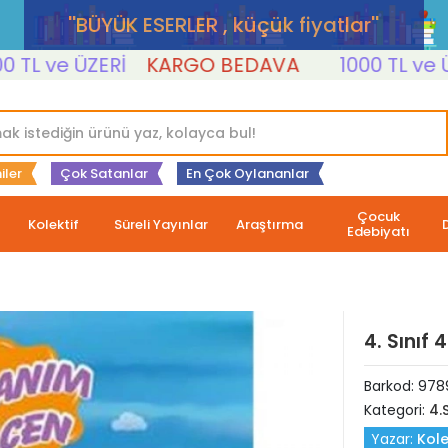
''BÜYÜK ESERLER , küçük fiyatlar''
 ve ÜZERİ
KARGO BEDAVA
1000 TL ve ÜZER
iler
Çok Satanlar
En Çok Oylananlar
Çocuk
Kolektif
Süreli Yayınlar
Araştırma
Edebiyatı
4. Sınıf
Barkod:
978
Kategori:
4.S
Yazar:
Kole