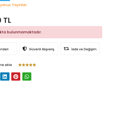
yanus Yayınları
0 TL
okta bulunmamaktadır.
önderi
Güvenli Alışveriş
İade ve Değişim
me ekle