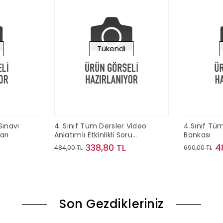
Tükendi
Sınavı
4. Sınıf Tüm Dersler Video
4.Sınıf Tü
arı
Anlatımlı Etkinlikli Soru
Bankası
Bankası Tonguç Akademi
338,80 TL
4
484,00 TL
690,00 TL
ok
Stokta Yok
Son Gezdikleriniz