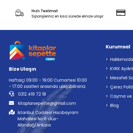
Hızlı Teslimat
Siparişleriniz en kısa sürede elinize ulaşır.
Kurumsal
Hakkımızd
Bize Ulaşın
KVKK Aydın
Mesafeli S
Haftaiçi 09:00 - 19:00 Cumartesi 10:00
- 17:00 saatleri arasında ulaşabilirsiniz.
Çerez Polit
0312 419 72 18
Cayma ve İp
kitaplarsepette@gmail.com
Blog
İstanbul Caddesi Hacıbayram
Mahallesi No:6 Ulus-
Altındağ/Ankara