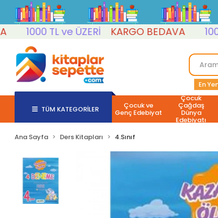
1000 TL ve ÜZERİ
KARGO BEDAVA
1000 TL
En Yen
Çocuk
Çocuk ve
Çağdaş
TÜM KATEGORİLER
Genç Edebiyat
Dünya
Edebiyatı
Ana Sayfa
Ders Kitapları
4.Sınıf