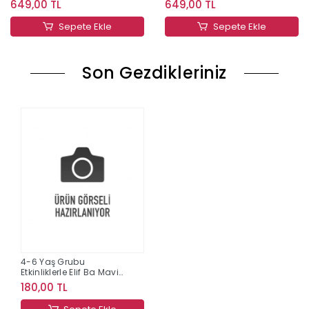
649,00 TL
649,00 TL
Sepete Ekle
Sepete Ekle
Son Gezdikleriniz
4-6 Yaş Grubu
Etkinliklerle Elif Ba Mavi
Kapak
180,00 TL