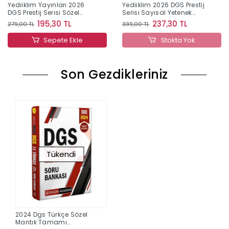
Yediiklim Yayınları 2026
Yediiklim 2026 DGS Prestij
DGS Prestij Serisi Sözel
Serisi Sayısal Yetenek
Yetenek Tamamı
Tamamı Çözümlü Soru
195,30 TL
237,30 TL
279,00 TL
339,00 TL
Çözümlü Soru Bankası
Bankası
Sepete Ekle
Stokta Yok
Son Gezdikleriniz
Tükendi
2024 Dgs Türkçe Sözel
Mantık Tamamı