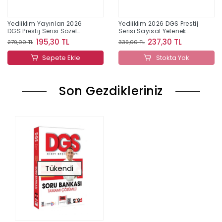
Yediiklim Yayınları 2026
Yediiklim 2026 DGS Prestij
DGS Prestij Serisi Sözel
Serisi Sayısal Yetenek
Yetenek Tamamı
Tamamı Çözümlü Soru
195,30 TL
237,30 TL
279,00 TL
339,00 TL
Çözümlü Soru Bankası
Bankası
Sepete Ekle
Stokta Yok
Son Gezdikleriniz
Tükendi