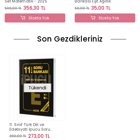
Set Matematik - 2025
Bankası Eşit Ağırlık
356,30 TL
35,00 TL
509,00 TL
50,00 TL
Stokta Yok
Stokta Yok
Son Gezdikleriniz
Tükendi
11. Sınıf Türk Dili ve
Edebiyatı İpucu Soru
Bankası
273,00 TL
390,00 TL