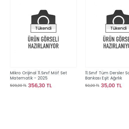
Tükendi
Tükendi
Mikro Orijinal 11.Sınıf Möf Set
11.Sınıf Tüm Dersler S
Matematik - 2025
Bankası Eşit Ağırlık
356,30 TL
35,00 TL
509,00 TL
50,00 TL
Stokta Yok
Stokta Y