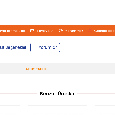
avorilerime Ekle
Tavsiye Et
Yorum Yaz
Gelince Hab
sit Seçenekleri
Yorumlar
Selim Yüksel
Benzer Ürünler