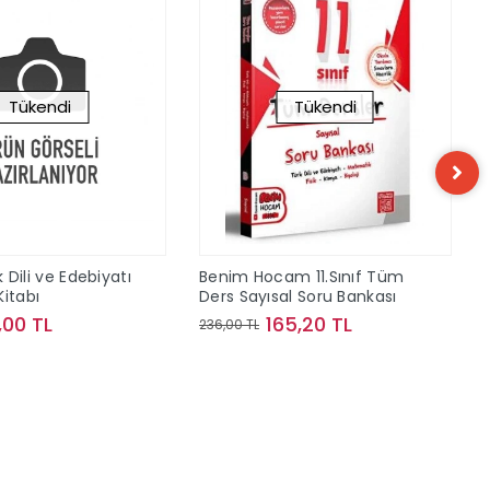
Tükendi
Tükendi
rk Dili ve Edebiyatı
Benim Hocam 11.Sınıf Tüm
Kitabı
Ders Sayısal Soru Bankası
,00 TL
165,20 TL
236,00 TL
Stokta Yok
Stokta Yok