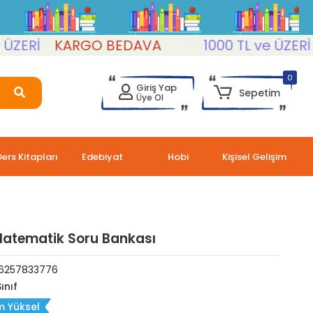
Rİ
KARGO BEDAVA
1000 TL ve ÜZERİ
K
0
Giriş Yap
Sepetim
Üye Ol
Ders Kitapları
Edebiyat
Hobi
Kişisel Gelişim
f Matematik Soru Bankası
6257833776
Sınıf
m Yüksel