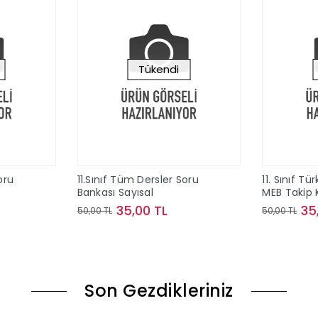
Tükendi
oru
11.Sınıf Tüm Dersler Soru
11. Sınıf Tü
Bankası Sayısal
MEB Takip 
35,00 TL
35
50,00 TL
50,00 TL
ok
Stokta Yok
Son Gezdikleriniz