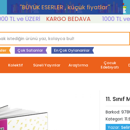
''BÜYÜK ESERLER , küçük fiyatlar''
TL ve ÜZERİ
KARGO BEDAVA
1000 TL ve ÜZE
iler
Çok Satanlar
En Çok Oylananlar
Çocuk
Kolektif
Süreli Yayınlar
Araştırma
Edebiyatı
11. Sını
Barkod:
978
Kategori:
11.
Yazar:
Seli