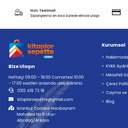
Hızlı Teslimat
Siparişleriniz en kısa sürede elinize ulaşır.
Kurumsal
Hakkımızd
Bize Ulaşın
KVKK Aydın
Mesafeli S
Haftaiçi 09:00 - 19:00 Cumartesi 10:00
- 17:00 saatleri arasında ulaşabilirsiniz.
Çerez Polit
0312 419 72 18
Cayma ve İp
kitaplarsepette@gmail.com
Blog
İstanbul Caddesi Hacıbayram
Mahallesi No:6 Ulus-
Altındağ/Ankara