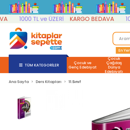
1000 TL ve ÜZERİ
KARGO BEDAVA
1000 
En Yen
Çocuk
Çocuk ve
Çağdaş
TÜM KATEGORİLER
Genç Edebiyat
Dünya
Edebiyatı
Ana Sayfa
Ders Kitapları
11.Sınıf