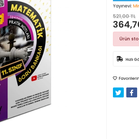
Yayınevi:
Mi
521,00 TL
364,7
Ürün st
Hızlı G
Favorileri