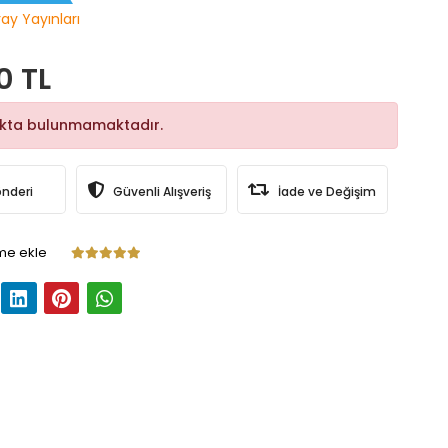
ray Yayınları
0 TL
okta bulunmamaktadır.
önderi
Güvenli Alışveriş
İade ve Değişim
me ekle