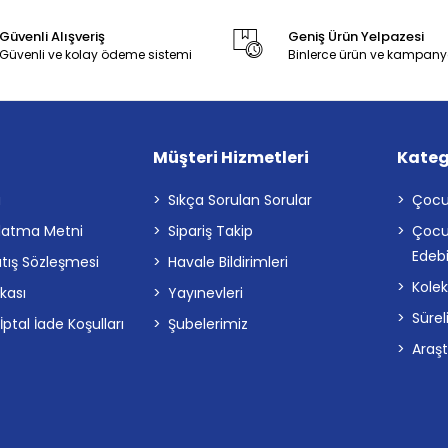
Güvenli Alışveriş
Geniş Ürün Yelpazesi
Güvenli ve kolay ödeme sistemi
Binlerce ürün ve kampany
Müşteri Hizmetleri
Kateg
a
Sıkça Sorulan Sorular
Çocu
latma Metni
Sipariş Takip
Çocu
Edebi
atış Sözleşmesi
Havale Bildirimleri
Kolek
ikası
Yayınevleri
Sürel
tal İade Koşulları
Şubelerimiz
Araş