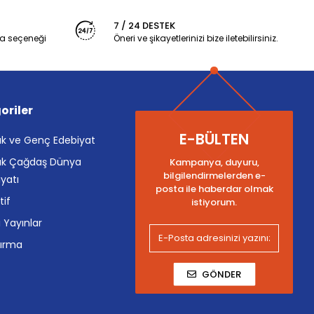
7 / 24 DESTEK
a seçeneği
Öneri ve şikayetlerinizi bize iletebilirsiniz.
oriler
E-BÜLTEN
k ve Genç Edebiyat
k Çağdaş Dünya
Kampanya, duyuru,
bilgilendirmelerden e-
yatı
posta ile haberdar olmak
tif
istiyorum.
i Yayınlar
tırma
GÖNDER