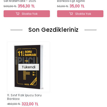
Set Matematik - 2025
Bankası Eşit Ağırlık
356,30 TL
35,00 TL
509,00 TL
50,00 TL
Stokta Yok
Stokta Yok
Son Gezdikleriniz
Tükendi
11. Sınıf Fizik İpucu Soru
Bankası
322,00 TL
460,00 TL