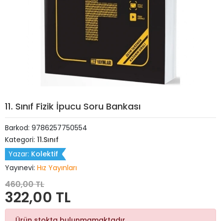
11. Sınıf Fizik İpucu Soru Bankası
Barkod:
9786257750554
Kategori:
11.Sınıf
Yazar:
Kolektif
Yayınevi:
Hız Yayınları
460,00 TL
322,00 TL
Ürün stokta bulunmamaktadır.