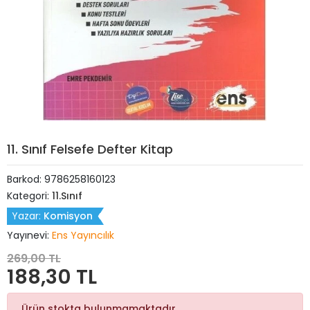
11. Sınıf Felsefe Defter Kitap
Barkod:
9786258160123
Kategori:
11.Sınıf
Yazar:
Komisyon
Yayınevi:
Ens Yayıncılık
269,00 TL
188,30 TL
Ürün stokta bulunmamaktadır.