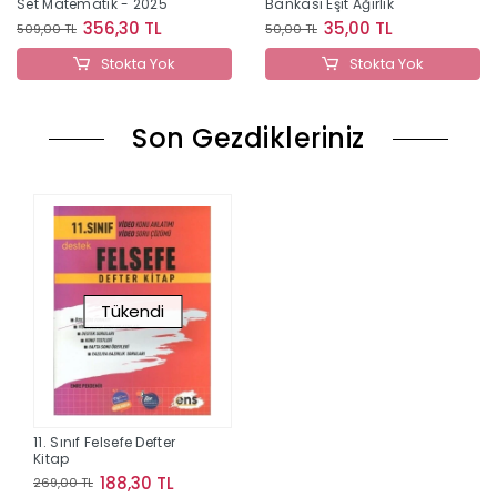
Set Matematik - 2025
Bankası Eşit Ağırlık
356,30 TL
35,00 TL
509,00 TL
50,00 TL
Stokta Yok
Stokta Yok
Son Gezdikleriniz
Tükendi
11. Sınıf Felsefe Defter
Kitap
188,30 TL
269,00 TL