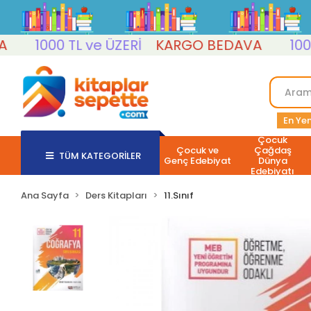
1000 TL ve ÜZERİ
KARGO BEDAVA
1000 TL
En Yen
Çocuk
Çocuk ve
Çağdaş
TÜM KATEGORİLER
Genç Edebiyat
Dünya
Edebiyatı
Ana Sayfa
Ders Kitapları
11.Sınıf