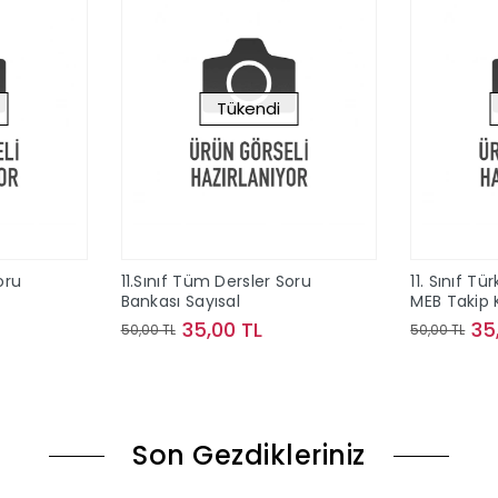
Tükendi
oru
11.Sınıf Tüm Dersler Soru
11. Sınıf Tü
Bankası Sayısal
MEB Takip 
35,00 TL
35
50,00 TL
50,00 TL
ok
Stokta Yok
Son Gezdikleriniz