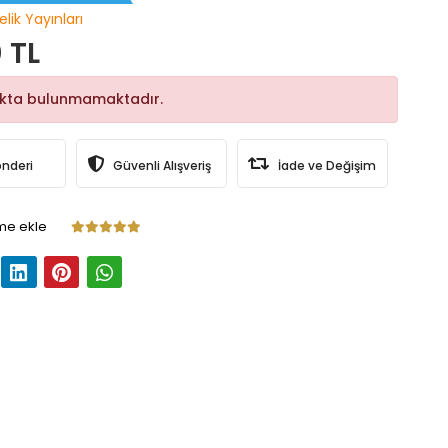
elik Yayınları
 TL
okta bulunmamaktadır.
önderi
Güvenli Alışveriş
İade ve Değişim
me ekle