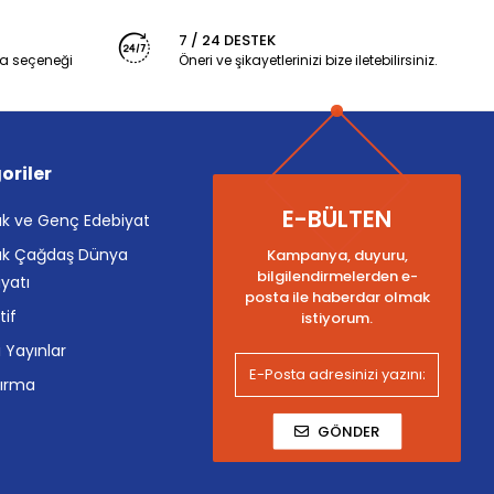
7 / 24 DESTEK
a seçeneği
Öneri ve şikayetlerinizi bize iletebilirsiniz.
oriler
E-BÜLTEN
k ve Genç Edebiyat
k Çağdaş Dünya
Kampanya, duyuru,
bilgilendirmelerden e-
yatı
posta ile haberdar olmak
tif
istiyorum.
i Yayınlar
tırma
GÖNDER