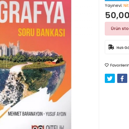
Yayınevi:
Nit
50,00
Ürün st
Hızlı G
Favorileri