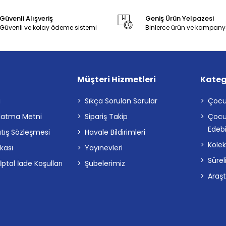
Güvenli Alışveriş
Geniş Ürün Yelpazesi
Güvenli ve kolay ödeme sistemi
Binlerce ürün ve kampany
Müşteri Hizmetleri
Kateg
a
Sıkça Sorulan Sorular
Çocu
latma Metni
Sipariş Takip
Çocu
Edebi
atış Sözleşmesi
Havale Bildirimleri
Kolek
ikası
Yayınevleri
Sürel
tal İade Koşulları
Şubelerimiz
Araş