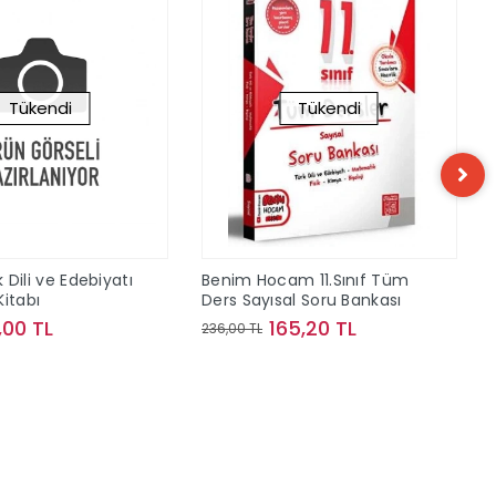
Tükendi
Tükendi
rk Dili ve Edebiyatı
Benim Hocam 11.Sınıf Tüm
Kitabı
Ders Sayısal Soru Bankası
,00 TL
165,20 TL
236,00 TL
Stokta Yok
Stokta Yok