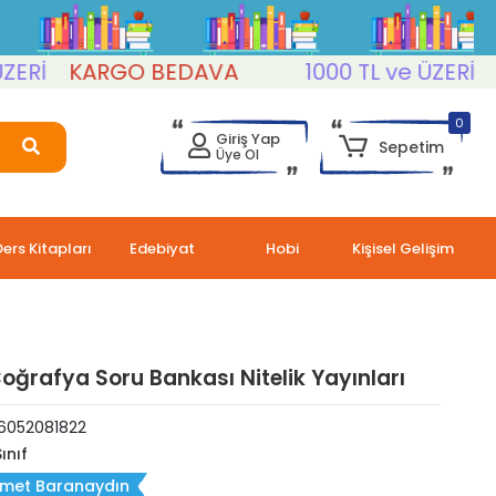
KARGO BEDAVA
1000 TL ve ÜZERİ
KAR
0
Giriş Yap
Sepetim
Üye Ol
Ders Kitapları
Edebiyat
Hobi
Kişisel Gelişim
 Coğrafya Soru Bankası Nitelik Yayınları
6052081822
Sınıf
met Baranaydın