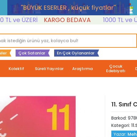
''BÜYÜK ESERLER , küçük fiyatlar''
 ve ÜZERİ
KARGO BEDAVA
1000 TL ve ÜZERİ
iler
Çok Satanlar
En Çok Oylananlar
Çocuk
Kolektif
Süreli Yayınlar
Araştırma
Edebiyatı
11. Sınıf
Barkod:
978
Kategori:
11.
Yazar:
Meh