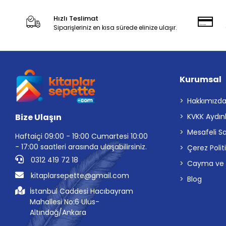
Hızlı Teslimat
Siparişleriniz en kısa sürede elinize ulaşır.
Kurumsal
Hakkımızd
Bize Ulaşın
KVKK Aydın
Mesafeli S
Haftaiçi 09:00 - 19:00 Cumartesi 10:00
- 17:00 saatleri arasında ulaşabilirsiniz.
Çerez Polit
0312 419 72 18
Cayma ve İp
kitaplarsepette@gmail.com
Blog
İstanbul Caddesi Hacıbayram
Mahallesi No:6 Ulus-
Altındağ/Ankara