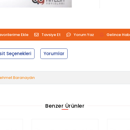
avorilerime Ekle
Tavsiye Et
Yorum Yaz
Gelince Hab
sit Seçenekleri
Yorumlar
ehmet Baranaydın
Benzer Ürünler