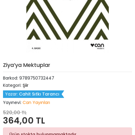
Ziya’ya Mektuplar
Barkod:
9789750732447
Kategori:
Şiir
Yazar:
Cahit Sıtkı Tarancı
Yayınevi:
Can Yayınları
520,00 TL
364,00 TL
Ürün stokta bulunmamaktadır.