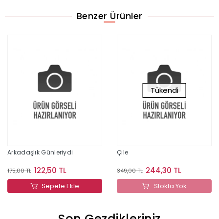
Benzer Ürünler
Tükendi
Arkadaşlık Günleriydi
Çile
122,50 TL
244,30 TL
175,00 TL
349,00 TL
Sepete Ekle
Stokta Yok
Son Gezdikleriniz