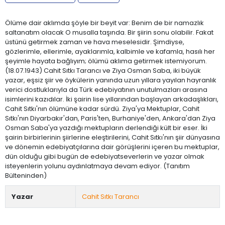
Ölüme dair aklımda şöyle bir beyit var: Benim de bir namazlık
saltanatım olacak O musalla taşında. Bir şiirin sonu olabilir. Fakat
üstünü getirmek zaman ve hava meselesidir. Şimdiyse,
gözlerimle, ellerimle, ayaklarımla, kalbimle ve kafamla, hasılı her
şeyimle hayata bağlıyım; ölümü aklıma getirmek istemiyorum.
(18.07.1943) Cahit Sıtkı Tarancı ve Ziya Osman Saba, iki büyük
yazar, eşsiz şiir ve öykülerin yanında uzun yıllara yayılan hayranlık
verici dostluklarıyla da Türk edebiyatının unutulmazları arasına
isimlerini kazıdılar. İki şairin lise yıllarından başlayan arkadaşlıkları,
Cahit Sıtkı'nın ölümüne kadar sürdü. Ziya'ya Mektuplar, Cahit
Sıtkı'nın Diyarbakır'dan, Paris'ten, Burhaniye'den, Ankara'dan Ziya
Osman Saba'ya yazdığı mektupların derlendiği kült bir eser. İki
şairin birbirlerinin şiirlerine eleştirilerini, Cahit Sıtkı'nın şiir dünyasına
ve dönemin edebiyatçılarına dair görüşlerini içeren bu mektuplar,
dün olduğu gibi bugün de edebiyatseverlerin ve yazar olmak
isteyenlerin yolunu aydınlatmaya devam ediyor. (Tanıtım
Bülteninden)
Yazar
Cahit Sıtkı Tarancı