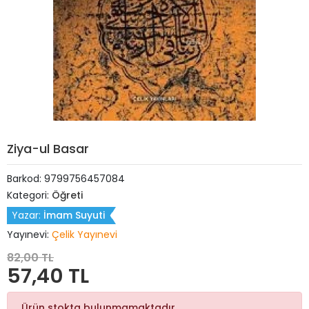
Ziya-ul Basar
Barkod:
9799756457084
Kategori:
Öğreti
Yazar:
İmam Suyuti
Yayınevi:
Çelik Yayınevi
82,00 TL
57,40 TL
Ürün stokta bulunmamaktadır.