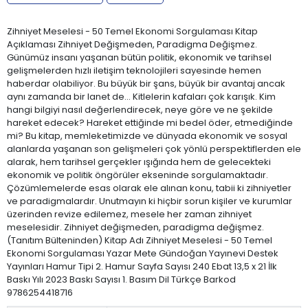
Zihniyet Meselesi - 50 Temel Ekonomi Sorgulaması Kitap
Açıklaması Zihniyet Değişmeden, Paradigma Değişmez.
Günümüz insanı yaşanan bütün politik, ekonomik ve tarihsel
gelişmelerden hızlı iletişim teknolojileri sayesinde hemen
haberdar olabiliyor. Bu büyük bir şans, büyük bir avantaj ancak
aynı zamanda bir lanet de... Kitlelerin kafaları çok karışık. Kim
hangi bilgiyi nasıl değerlendirecek, neye göre ve ne şekilde
hareket edecek? Hareket ettiğinde mi bedel öder, etmediğinde
mi? Bu kitap, memleketimizde ve dünyada ekonomik ve sosyal
alanlarda yaşanan son gelişmeleri çok yönlü perspektiflerden ele
alarak, hem tarihsel gerçekler ışığında hem de gelecekteki
ekonomik ve politik öngörüler ekseninde sorgulamaktadır.
Çözümlemelerde esas olarak ele alınan konu, tabii ki zihniyetler
ve paradigmalardır. Unutmayın ki hiçbir sorun kişiler ve kurumlar
üzerinden revize edilemez, mesele her zaman zihniyet
meselesidir. Zihniyet değişmeden, paradigma değişmez.
(Tanıtım Bülteninden) Kitap Adı Zihniyet Meselesi - 50 Temel
Ekonomi Sorgulaması Yazar Mete Gündoğan Yayınevi Destek
Yayınları Hamur Tipi 2. Hamur Sayfa Sayısı 240 Ebat 13,5 x 21 İlk
Baskı Yılı 2023 Baskı Sayısı 1. Basım Dil Türkçe Barkod
9786254418716